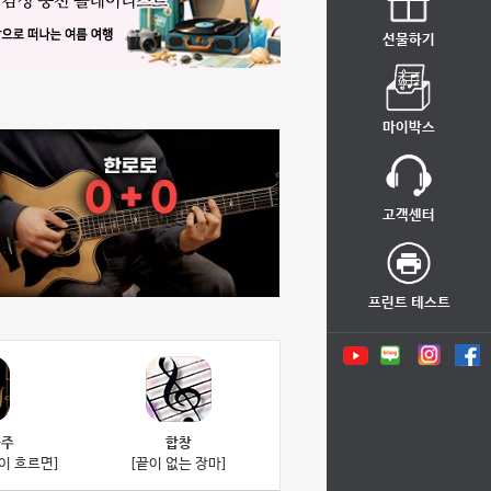
선물하기
마이박스
고객센터
프린트 테스트
중주
합창
이 흐르면]
[끝이 없는 장마]