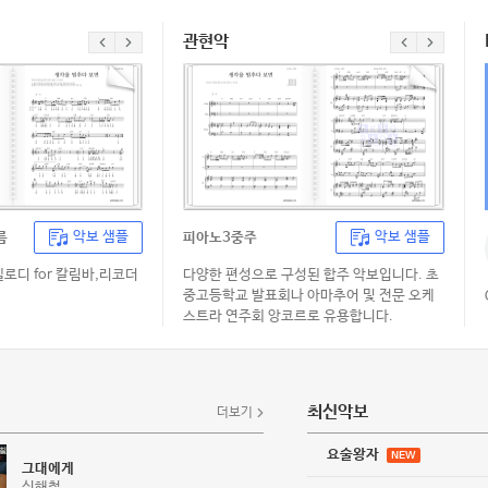
관현악
악보 샘플
악보 샘플
름
피아노3중주
멜로디 for 칼림바,리코더
다양한 편성으로 구성된 합주 악보입니다. 초
중고등학교 발표회나 아마추어 및 전문 오케
스트라 연주회 앙코르로 유용합니다.
최신악보
더보기
요술왕자
NEW
그대에게
신해철