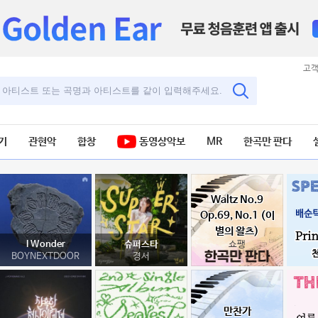
고
기
관현악
합창
동영상악보
MR
한곡만 판다
Waltz No.9
Op.69, No.1 (이
별의 왈츠)
쇼팽
I Wonder
슈퍼스타
BOYNEXTDOOR
경서
만찬가