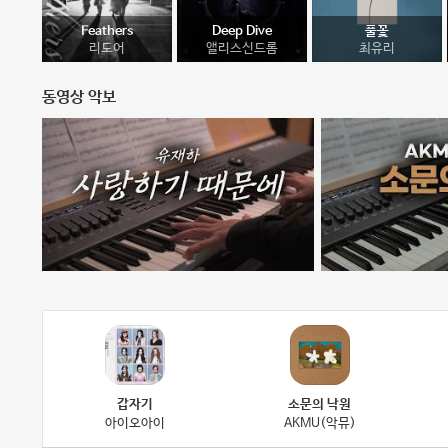
Feathers
Deep Dive
풀꽃
리도어
앨리스신드롬
최유리
동영상 악보
갑자기
소문의 낙원
아이오아이
AKMU(악뮤)