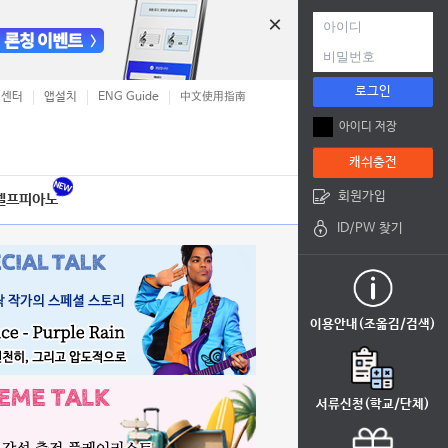
×
로그인
객센터
앱설치
ENG Guide
中文使用指南
아이디 저장
캐쉬충전
회원가입
셀프피아노
ID/PW 찾기
이용안내(조옮김/검색)
서류신청(학교/단체)