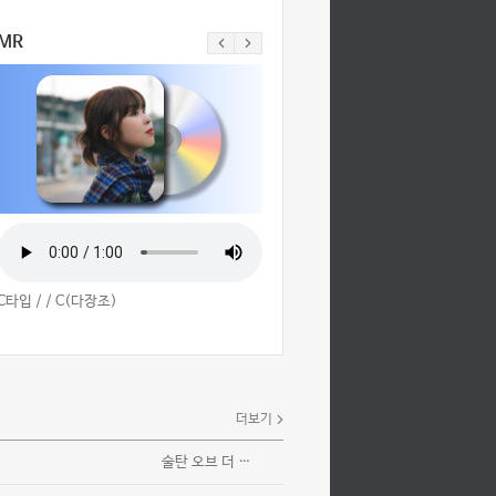
MR
C타입 / /
C(다장조)
더보기
술탄 오브 더 디스코