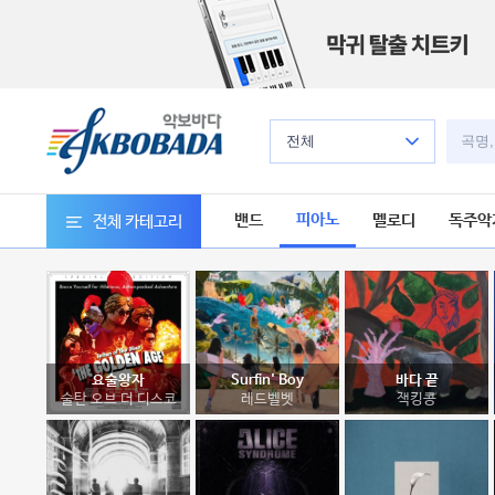
전체
피아노
밴드
멜로디
독주악
전체 카테고리
요술왕자
Surfin' Boy
바다 끝
술탄 오브 더 디스코
레드벨벳
잭킹콩