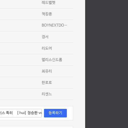
레드벨벳
잭킹콩
BOYNEXTDOOR
경서
리도어
앨리스신드롬
최유리
한로로
리센느
등록하기