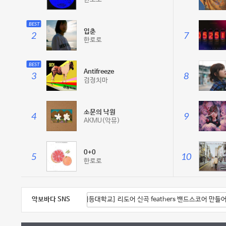
BEST
입춘
2
7
한로로
BEST
Antifreeze
3
8
검정치마
소문의 낙원
4
9
AKMU(악뮤)
0+0
5
10
한로로
악보바다 SNS