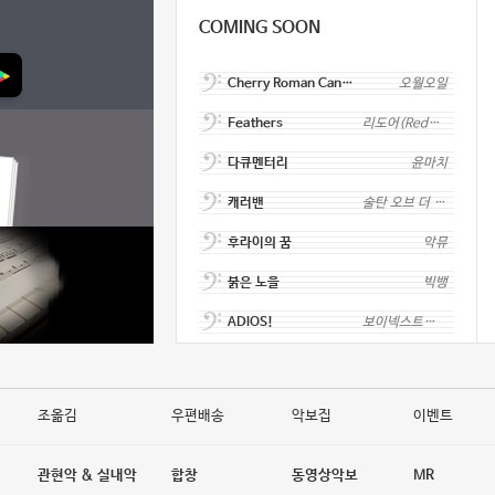
COMING SOON
Cherry Roman Candl...
오월오일
Feathers
리도어(Redoor)
다큐멘터리
윤마치
캐러밴
술탄 오브 더 디스코
후라이의 꿈
악뮤
붉은 노을
빅뱅
ADIOS!
보이넥스트도어
조옮김
우편배송
악보집
이벤트
관현악 & 실내악
합창
동영상악보
MR