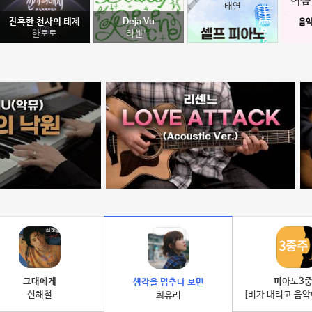
태연
잔혹한 천사의 테제
Deja Vu
한로로
리센느
그대에게
피아노3
생각을 멈추다 보면
신해철
[비가 내리고 음악
최유리