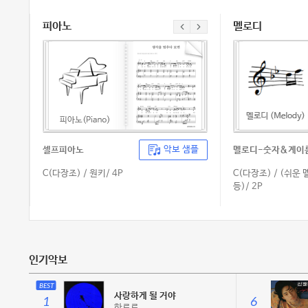
피아노
멜로디
악보 샘플
셀프피아노
멜로디-숫자&계이
C(다장조) /
원키/ 4P
C(다장조) /
(쉬운 
등)/ 2P
인기악보
BEST
사랑하게 될 거야
1
6
한로로