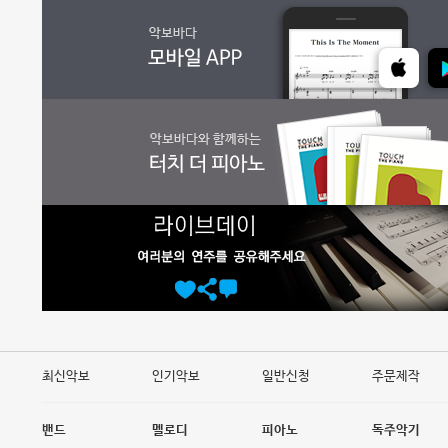
최신악보
인기악보
일반신청
주문제작
밴드
멜로디
피아노
독주악기