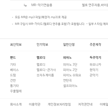
MR-악기연습용
첼로 연주자용,바이
모든 MR은 mp3 파일(확장자.mp3)로 제공
MR 구입시 MR-가이드(멜로디 연주를 포함)가 포함됩니다. - 일부 A 타입 예
최신악보
인기악보
일반신청
주문제작
밴드
멜로디
피아노
독주악기
기타
멜로디
피아노 3단
하모니카
베이스
멜로디-큰가사
피아노 2단
현악기
드럼
숫자&계이름
피아노 쉬워요
관악기
건반
연탄곡
통기타
셀프피아노
우쿨렐레
회사소개
이용약관
개인정보처리방침
저작권안내
이메