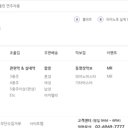
올린 연주자용
풀파트
피아노로 실제 
A
B
외
조옮김
우편배송
악보집
이벤트
관현악 & 실내악
합창
동영상악보
MR
3중주
혼성
피아노마스터
MR
4중주
여성
기타마스터
5중주이상(편성)
남성
Etc
아카펠라
고객센터
(평일
9AM ~ 6PM
)
일무단수집거부
사이트맵
02-6969-7777
일반문의