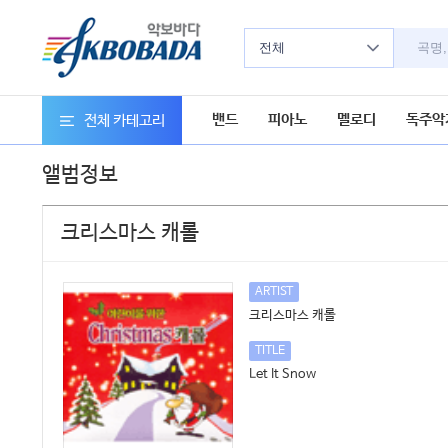
전체
밴드
피아노
멜로디
독주악
전체 카테고리
앨범정보
크리스마스 캐롤
ARTIST
크리스마스 캐롤
TITLE
Let It Snow