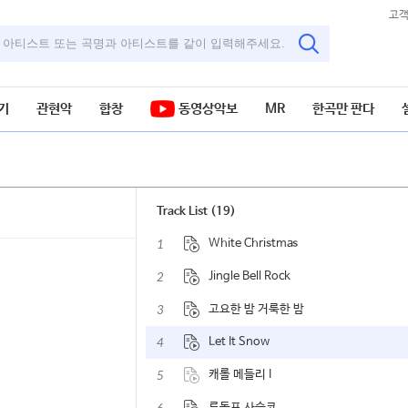
고
기
관현악
합창
동영상악보
MR
한곡만 판다
Track List (19)
1
White Christmas
2
Jingle Bell Rock
3
고요한 밤 거룩한 밤
4
Let It Snow
5
캐롤 메들리 I
루돌프 사슴코