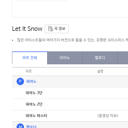
Let It Snow
곡 정보
많은 아티스트들의 여러가지 버전으로 들을 수 있는, 유명한 크리스마스 
파트 전체
피아노
멜로디
파트
설명
P
피아노
악보
피아노 3단
악보
피아노 2단
악보
(동영상 악보)
피아노 마스터
M
멜로디