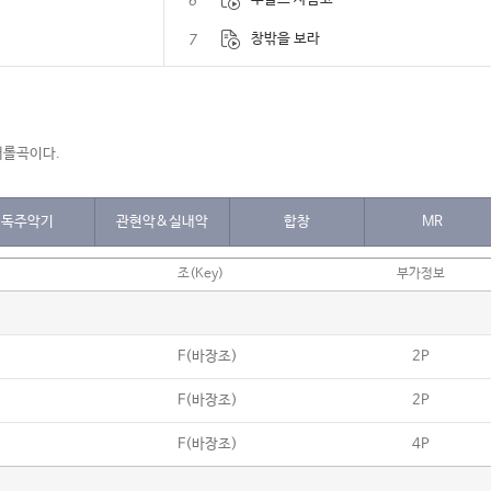
6
7
창밖을 보라
8
캐롤 메들리 II
9
캐롤 메들리 III
캐롤곡이다.
10
We Wish You A Merry Christmas
11
Winter Wonderland
독주악기
관현악&실내악
합창
MR
12
Santaclaus is Coming To Town
조(Key)
부가정보
13
저 들 밖에 한밤중에
14
Silver Bells
15
장식하세
F(바장조)
2P
16
Jingle bells
F(바장조)
2P
17
탄일종
F(바장조)
4P
18
징글벨 락