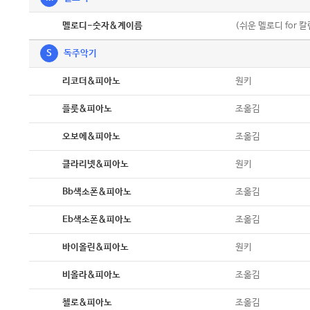
악보
(쉬운 멜로디 for 
멜로디-숫자&계이름
S
독주악기
악보
원키
리코더&피아노
악보
조옮김
플룻&피아노
악보
조옮김
오보에&피아노
악보
원키
클라리넷&피아노
악보
조옮김
Bb색소폰&피아노
악보
조옮김
Eb색소폰&피아노
악보
원키
바이올린&피아노
악보
조옮김
비올라&피아노
악보
조옮김
첼로&피아노