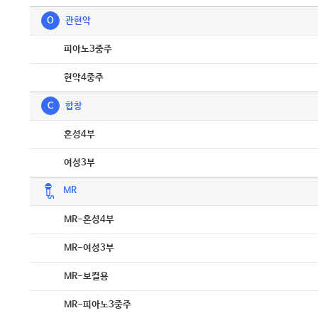
O
관현악
악보
피아노3중주
악보
현악4중주
C
합창
악보
혼성4부
악보
여성3부
MR
악보
MR-혼성4부
악보
MR-여성3부
악보
MR-보컬용
악보
MR-피아노3중주