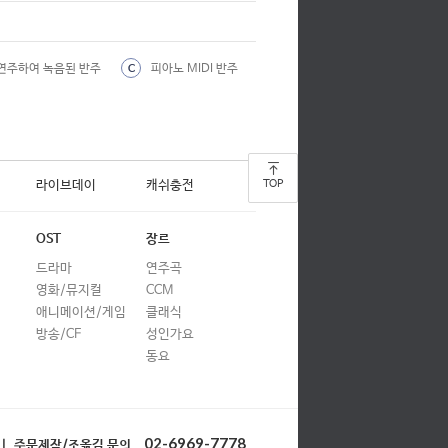
연주하여 녹음된 반주
피아노 MIDI 반주
C
라이브데이
캐쉬충전
TOP
OST
장르
드라마
연주곡
영화/뮤지컬
CCM
애니메이션/게임
클래식
방송/CF
성인가요
동요
02-6969-7778
| 주문제작/조옮김 문의