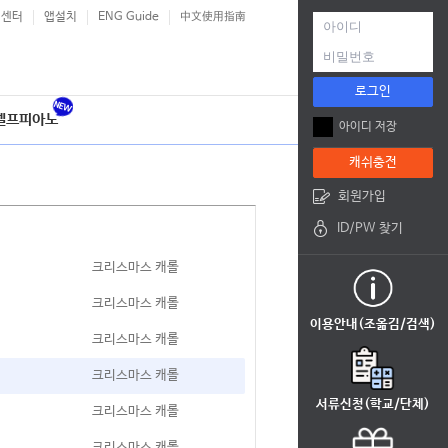
객센터
앱설치
ENG Guide
中文使用指南
로그인
셀프피아노
아이디 저장
캐쉬충전
회원가입
ID/PW 찾기
크리스마스 캐롤
크리스마스 캐롤
이용안내(조옮김/검색)
크리스마스 캐롤
크리스마스 캐롤
서류신청(학교/단체)
크리스마스 캐롤
크리스마스 캐롤