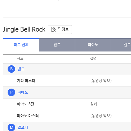
Jingle Bell Rock
곡 정보
파트 전체
밴드
피아노
멜로
파트
설명
B
밴드
악보
(동영상 악보)
기타 마스터
P
피아노
악보
원키
피아노 3단
악보
(동영상 악보)
피아노 마스터
M
멜로디