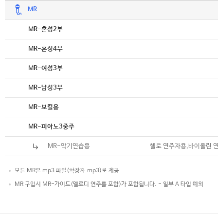
MR
악보
MR-혼성2부
악보
MR-혼성4부
악보
MR-여성3부
악보
MR-남성3부
악보
MR-보컬용
악보
MR-피아노3중주
MR-악기연습용
첼로 연주자용,바이올린 
모든 MR은 mp3 파일(확장자.mp3)로 제공
MR 구입시 MR-가이드(멜로디 연주를 포함)가 포함됩니다. - 일부 A 타입 예외