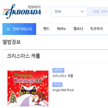
전체
밴드
피아노
멜로디
독주악기
전체 카테고리
앨범정보
크리스마스 캐롤
ARTIST
크리스마스 캐롤
TITLE
Jingle Bell Rock