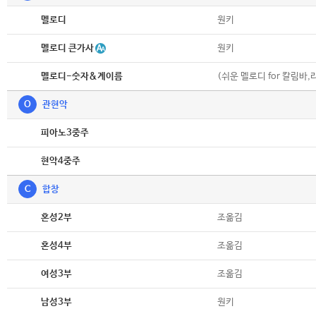
악보
원키
멜로디
악보
멜로디 큰가사
원키
악보
(쉬운 멜로디 for 칼림바,
멜로디-숫자&계이름
O
관현악
악보
피아노3중주
악보
현악4중주
C
합창
악보
조옮김
혼성2부
악보
조옮김
혼성4부
악보
조옮김
여성3부
악보
원키
남성3부