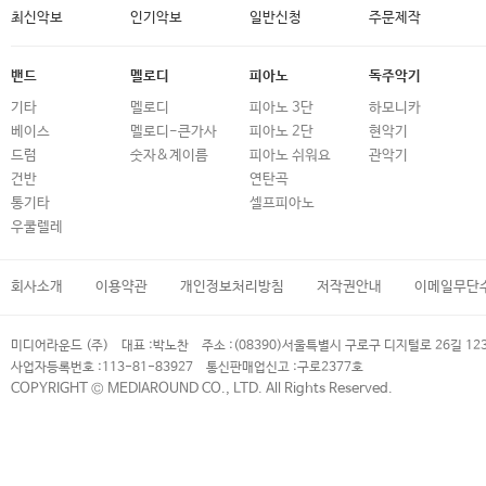
최신악보
인기악보
일반신청
주문제작
밴드
멜로디
피아노
독주악기
기타
멜로디
피아노 3단
하모니카
베이스
멜로디-큰가사
피아노 2단
현악기
드럼
숫자&계이름
피아노 쉬워요
관악기
건반
연탄곡
통기타
셀프피아노
우쿨렐레
회사소개
이용약관
개인정보처리방침
저작권안내
이메일무단
미디어라운드 (주)
대표 :
박노찬
주소 :
(08390)서울특별시 구로구 디지털로 26길 12
사업자등록번호 :
113-81-83927
통신판매업신고 :
구로2377호
COPYRIGHT © MEDIAROUND CO., LTD. All Rights Reserved.