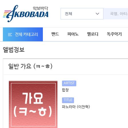
전체
밴드
피아노
멜로디
독주악기
전체 카테고리
앨범정보
일반 가요 (ㅋ~ㅎ)
ARTIST
합창
TITLE
파노라마 (이찬혁)