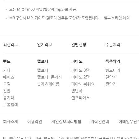
모든 MR은 mp3 파일(확장자.mp3)로 제공
MR 구입시 MR-가이드(멜로디 연주를 포함)가 포함됩니다. - 일부 A 타입 예외
최신악보
인기악보
일반신청
주문제작
밴드
멜로디
피아노
독주악기
기타
멜로디
피아노 3단
하모니카
베이스
멜로디-큰가사
피아노 2단
현악기
드럼
숫자&계이름
피아노 쉬워요
관악기
건반
연탄곡
통기타
셀프피아노
우쿨렐레
회사소개
이용약관
개인정보처리방침
저작권안내
이메일무단
미디어라운드 (주)
대표 :
박노찬
주소 :
(08390)서울특별시 구로구 디지털로 26길 12