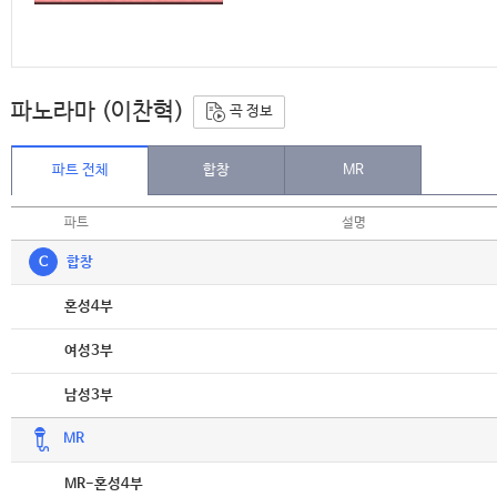
파노라마 (이찬혁)
곡 정보
파트 전체
합창
MR
파트
설명
C
합창
악보
혼성4부
악보
여성3부
악보
남성3부
MR
악보
MR-혼성4부