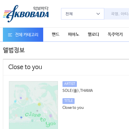
전체
밴드
피아노
멜로디
독주악기
전체 카테고리
앨범정보
Close to you
ARTIST
SOLE(쏠),THAMA
TITLE
Close to you