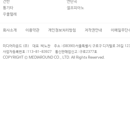
건반
연탄곡
통기타
셀프피아노
우쿨렐레
회사소개
이용약관
개인정보처리방침
저작권안내
이메일무단
미디어라운드 (주)
대표 :
박노찬
주소 :
(08390)서울특별시 구로구 디지털로 26길 12
사업자등록번호 :
113-81-83927
통신판매업신고 :
구로2377호
COPYRIGHT © MEDIAROUND CO., LTD. All Rights Reserved.