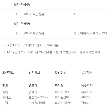
악보
MR-혼성4부
MR-파트연습용
Al
악보
MR-혼성4부
MR-파트연습용
테너,베이스,소프라노,알
모든 MR은 mp3 파일(확장자.mp3)로 제공
MR 구입시 MR-가이드(멜로디 연주를 포함)가 포함됩니다. - 일부 A 타입 예외
최신악보
인기악보
일반신청
주문제작
밴드
멜로디
피아노
독주악기
기타
멜로디
피아노 3단
하모니카
베이스
멜로디-큰가사
피아노 2단
현악기
드럼
숫자&계이름
피아노 쉬워요
관악기