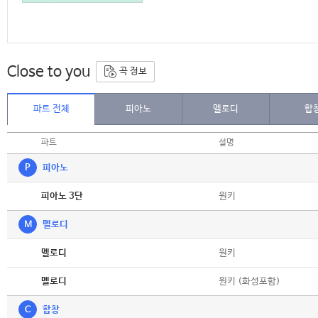
Close to you
곡 정보
파트 전체
피아노
멜로디
합
파트
설명
P
피아노
악보
원키
피아노 3단
M
멜로디
악보
원키
멜로디
악보
원키 (화성포함)
멜로디
C
합창