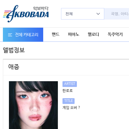
전체
밴드
피아노
멜로디
독주악기
전체 카테고리
앨범정보
애증
ARTIST
한로로
TITLE
게임 오버 ?