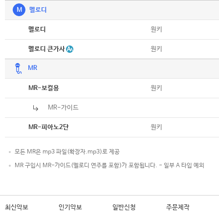
M
멜로디
악보
원키
멜로디
악보
멜로디 큰가사
원키
MR
악보
원키
MR-보컬용
MR-가이드
악보
원키
MR-피아노2단
모든 MR은 mp3 파일(확장자.mp3)로 제공
MR 구입시 MR-가이드(멜로디 연주를 포함)가 포함됩니다. - 일부 A 타입 예외
최신악보
인기악보
일반신청
주문제작