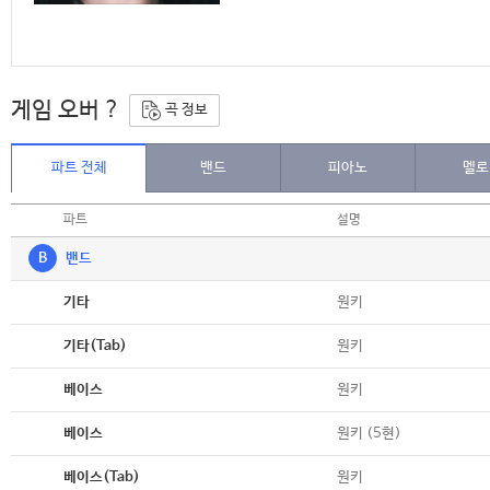
게임 오버 ?
곡 정보
파트 전체
밴드
피아노
멜로
파트
설명
B
밴드
악보
원키
기타
악보
원키
기타(Tab)
악보
원키
베이스
악보
원키 (5현)
베이스
악보
원키
베이스(Tab)