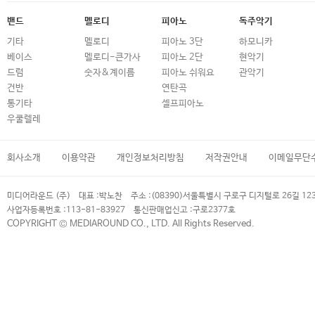
밴드
멜로디
피아노
독주악기
기타
멜로디
피아노 3단
하모니카
베이스
멜로디-큰가사
피아노 2단
현악기
드럼
숫자&계이름
피아노 쉬워요
관악기
건반
연탄곡
통기타
셀프피아노
우쿨렐레
회사소개
이용약관
개인정보처리방침
저작권안내
이메일무단
미디어라운드 (주)
대표 :
박노찬
주소 :
(08390)서울특별시 구로구 디지털로 26길 12
사업자등록번호 :
113-81-83927
통신판매업신고 :
구로2377호
COPYRIGHT © MEDIAROUND CO., LTD. All Rights Reserved.