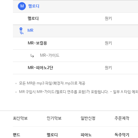
M
멜로디
악보
원키
멜로디
MR
악보
원키
MR-보컬용
MR-가이드
악보
원키
MR-피아노2단
모든 MR은 mp3 파일(확장자.mp3)로 제공
MR 구입시 MR-가이드(멜로디 연주를 포함)가 포함됩니다. - 일부 A 타입 예
최신악보
인기악보
일반신청
주문제작
밴드
멜로디
피아노
독주악기