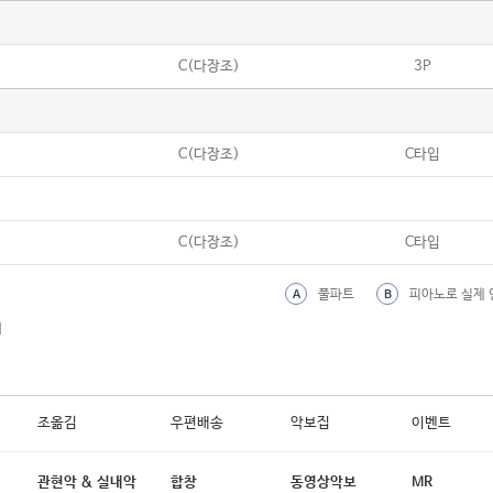
C(다장조)
3P
C(다장조)
C타입
C(다장조)
C타입
풀파트
피아노로 실제 
A
B
외
조옮김
우편배송
악보집
이벤트
관현악 & 실내악
합창
동영상악보
MR