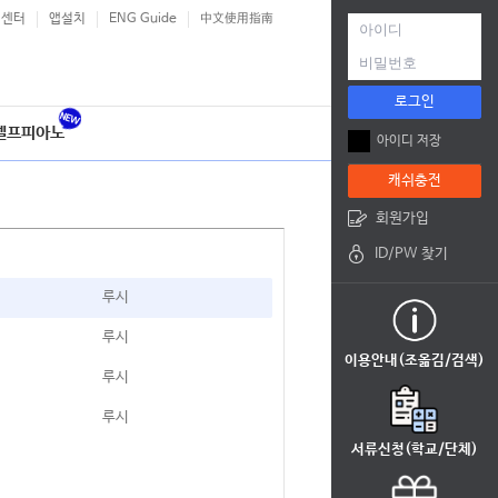
객센터
앱설치
ENG Guide
中文使用指南
로그인
셀프피아노
아이디 저장
캐쉬충전
회원가입
ID/PW 찾기
루시
루시
이용안내(조옮김/검색)
루시
루시
서류신청(학교/단체)