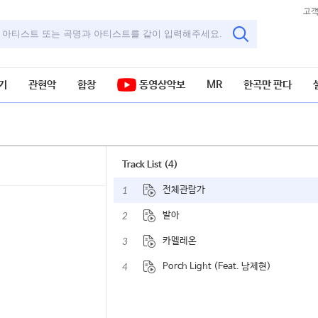
고
기
관현악
합창
동영상악보
MR
한곡만 판다
Track List (4)
1
전체관람가
2
발아
3
카멜레온
4
Porch Light (Feat. 남제현)