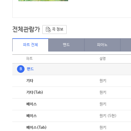
전체관람가
곡 정보
파트 전체
밴드
피아노
파트
설명
B
밴드
악보
원키
기타
악보
원키
기타(Tab)
악보
원키
베이스
악보
원키 (5현)
베이스
악보
원키
베이스(Tab)