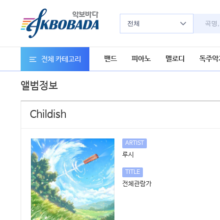
전체
밴드
피아노
멜로디
독주악
전체 카테고리
앨범정보
Childish
ARTIST
루시
TITLE
전체관람가