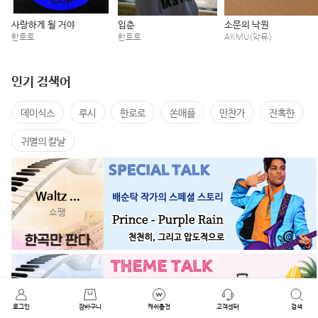
사랑하게 될 거야
입춘
소문의 낙원
한로로
한로로
AKMU(악뮤)
인기 검색어
데이식스
루시
한로로
쏜애플
만찬가
잔혹한
귀멸의 칼날
Waltz ...
쇼팽
만찬가
로그인
태연
장바구니
캐쉬충전
고객센터
검색