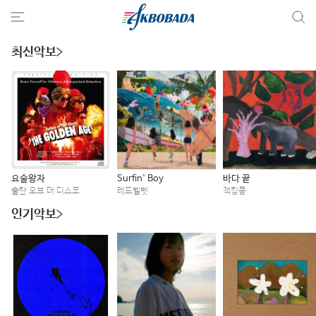
최신악보
요술왕자
Surfin' Boy
바다 끝
술탄 오브 더 디스코
레드벨벳
잭킹콩
인기악보