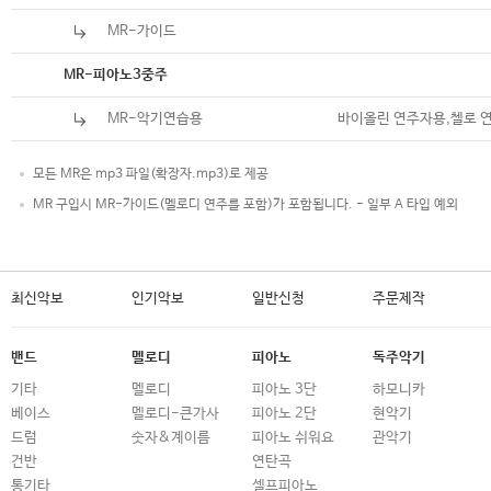
MR-가이드
악보
MR-피아노3중주
MR-악기연습용
바이올린 연주자용,첼로 
모든 MR은 mp3 파일(확장자.mp3)로 제공
MR 구입시 MR-가이드(멜로디 연주를 포함)가 포함됩니다. - 일부 A 타입 예외
최신악보
인기악보
일반신청
주문제작
밴드
멜로디
피아노
독주악기
기타
멜로디
피아노 3단
하모니카
베이스
멜로디-큰가사
피아노 2단
현악기
드럼
숫자&계이름
피아노 쉬워요
관악기
건반
연탄곡
통기타
셀프피아노