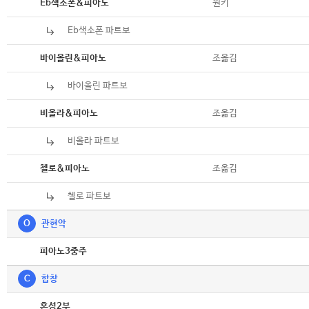
악보
원키
Eb색소폰&피아노
Eb색소폰 파트보
악보
악보
조옮김
바이올린&피아노
바이올린 파트보
악보
악보
조옮김
비올라&피아노
비올라 파트보
악보
악보
조옮김
첼로&피아노
첼로 파트보
악보
O
관현악
악보
피아노3중주
C
합창
악보
혼성2부