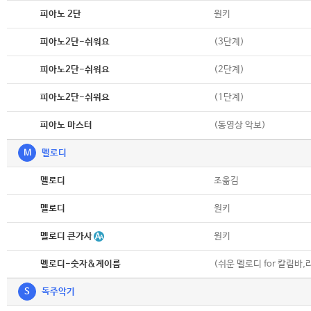
악보
원키
피아노 2단
악보
(3단계)
피아노2단-쉬워요
악보
(2단계)
피아노2단-쉬워요
악보
(1단계)
피아노2단-쉬워요
악보
(동영상 악보)
피아노 마스터
M
멜로디
악보
조옮김
멜로디
악보
원키
멜로디
악보
멜로디 큰가사
원키
악보
(쉬운 멜로디 for 칼림바,
멜로디-숫자&계이름
S
독주악기