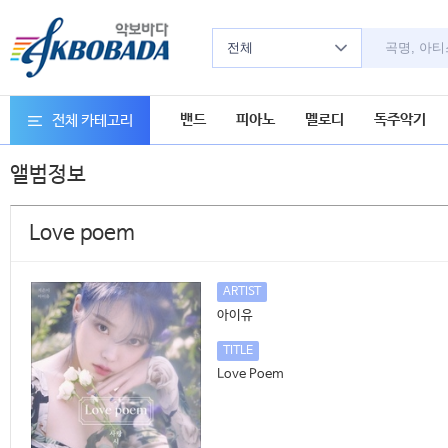
전체
밴드
피아노
멜로디
독주악기
전체 카테고리
앨범정보
Love poem
ARTIST
아이유
TITLE
Love Poem