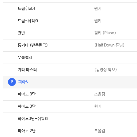
악보
원키
드럼(Tab)
악보
원키
드럼-쉬워요
악보
원키 (Piano)
건반
악보
(Half Down 튜닝)
통기타 (반주편곡)
악보
우쿨렐레
악보
(동영상 악보)
기타 마스터
P
피아노
악보
조옮김
피아노 3단
악보
원키
피아노 3단
악보
피아노3단-쉬워요
악보
조옮김
피아노 2단