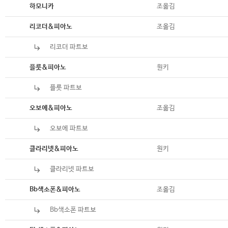
악보
조옮김
하모니카
악보
조옮김
리코더&피아노
리코더 파트보
악보
악보
원키
플룻&피아노
플룻 파트보
악보
악보
조옮김
오보에&피아노
오보에 파트보
악보
악보
원키
클라리넷&피아노
클라리넷 파트보
악보
악보
조옮김
Bb색소폰&피아노
Bb색소폰 파트보
악보