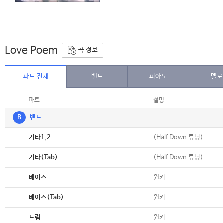
Love Poem
곡 정보
파트 전체
밴드
피아노
멜로
파트
설명
B
밴드
악보
(Half Down 튜닝)
기타1,2
악보
(Half Down 튜닝)
기타(Tab)
악보
원키
베이스
악보
원키
베이스(Tab)
악보
원키
드럼