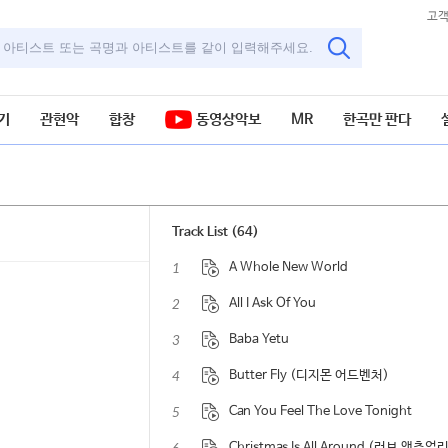
고
기
관현악
합창
동영상악보
MR
한곡만 판다
Track List (64)
1
A Whole New World
2
All I Ask Of You
3
Baba Yetu
4
Butter Fly (디지몬 어드벤처)
5
Can You Feel The Love Tonight
Christmas Is All Around (러브 액츄얼