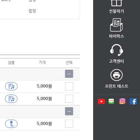
합창
선물하기
합창
왕국)
합창
마이박스
합창
합창
고객센터
샘플
가격
선택
합창
합창
5,000원
프린트 테스트
합창
5,000원
합창
합창
합창
5,000원
합창