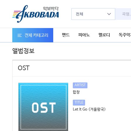
전체
밴드
피아노
멜로디
독주악
전체 카테고리
앨범정보
OST
ARTIST
합창
TITLE
Let It Go (겨울왕국)