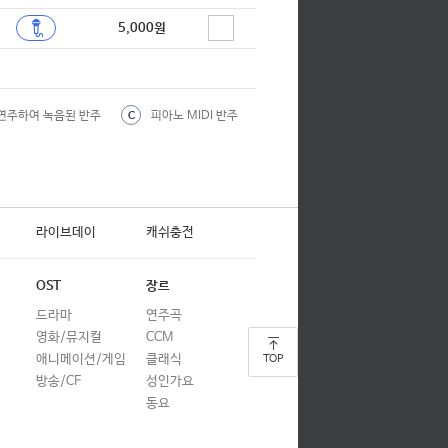
합창
5,000원
합창
합창
연주하여 녹음된 반주
피아노 MIDI 반주
C
합창
합창
합창
라이브데이
캐쉬충전
합창
에 2 OST)
합창
OST
장르
합창
드라마
연주곡
영화/뮤지컬
CCM
)
합창
애니메이션/게임
클래식
TOP
합창
방송/CF
성인가요
동요
합창