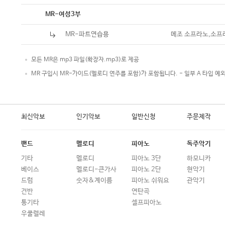
악보
MR-여성3부
MR-파트연습용
메조 소프라노,소프
모든 MR은 mp3 파일(확장자.mp3)로 제공
MR 구입시 MR-가이드(멜로디 연주를 포함)가 포함됩니다. - 일부 A 타입 예
최신악보
인기악보
일반신청
주문제작
밴드
멜로디
피아노
독주악기
기타
멜로디
피아노 3단
하모니카
베이스
멜로디-큰가사
피아노 2단
현악기
드럼
숫자&계이름
피아노 쉬워요
관악기
건반
연탄곡
통기타
셀프피아노
우쿨렐레