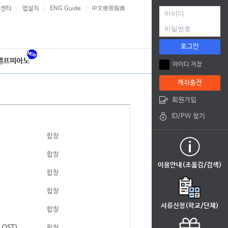
객센터
앱설치
ENG Guide
中文使用指南
로그인
셀프피아노
아이디 저장
캐쉬충전
회원가입
ID/PW 찾기
합창
합창
이용안내(조옮김/검색)
합창
합창
서류신청(학교/단체)
합창
리 OST)
합창