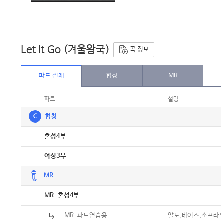
Let It Go (겨울왕국)
곡 정보
파트 전체
합창
MR
파트
설명
C
합창
악보
혼성4부
악보
여성3부
MR
악보
MR-혼성4부
MR-파트연습용
알토,베이스,소프라