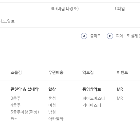
19
My Christmas Tree (나홀로 집에 OST)
Bb(내림 나장조)
C타입
20
My Favorite Things
라노,알토
21
My Heart Will Go On
풀파트
피아노로 실제 
A
B
22
Never Ending Story
외
23
Oh Happy Day
24
Over The Rainbow
조옮김
우편배송
악보집
이벤트
25
Rewrite The Stars
26
Somewhere In My Memory (나홀로 집
관현악 & 실내악
합창
동영상악보
MR
27
Speak Softly Love
3중주
혼성
피아노마스터
MR
4중주
여성
기타마스터
28
The Greatest Show (위대한 쇼맨 OST
5중주이상(편성)
남성
29
The Lion Sleeps Tonight
Etc
아카펠라
30
The Sound Of Silence