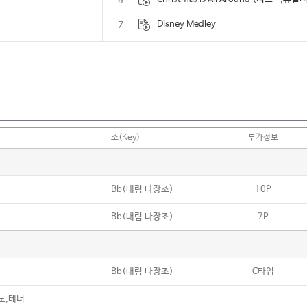
6
7
Disney Medley
8
Edelweiss
9
For The First Time In Forever (겨울
10
Golden (KPop Demon Hunters)
11
HERO (From the Film “소방관”)
조(Key)
부가정보
12
Happy Christmas (War Is Over)
13
Happy Ending (MIKA)
Bb(내림 나장조)
10P
14
In Summer (겨울왕국)
Bb(내림 나장조)
7P
15
Into the Unknown
16
Jingle Bell Rock
17
Let It Go (겨울왕국)
Bb(내림 나장조)
C타입
18
Moon River
노,테너