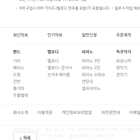
MR 구입시 MR-가이드(멜로디 연주를 포함)가 포함됩니다. - 일부 A 타입 예
최신악보
인기악보
일반신청
주문제작
밴드
멜로디
피아노
독주악기
기타
멜로디
피아노 3단
하모니카
베이스
멜로디-큰가사
피아노 2단
현악기
드럼
숫자&계이름
피아노 쉬워요
관악기
건반
연탄곡
통기타
셀프피아노
우쿨렐레
회사소개
이용약관
개인정보처리방침
저작권안내
이메
미디어라운드 (주)
대표 :
박노찬
주소 :
(08390)서울특별시 구로구 디지털로 26
사업자등록번호 :
113-81-83927
통신판매업신고 :
구로2377호
목록