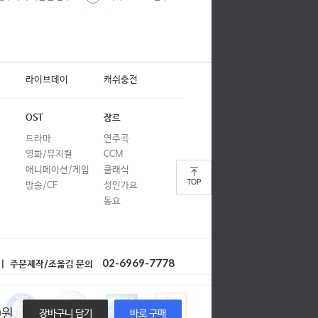
합창
합창
합창
라이브데이
캐쉬충전
합창
합창
OST
장르
드라마
연주곡
합창
영화/뮤지컬
CCM
합창
애니메이션/게임
클래식
TOP
방송/CF
성인가요
에 2 OST)
합창
동요
합창
)
합창
02-6969-7778
| 주문제작/조옮김 문의
합창
합창
0
원
장바구니 담기
바로 구매