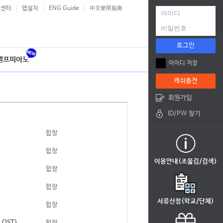
객센터
앱설치
ENG Guide
中文使用指南
로그인
셀프피아노
아이디 저장
캐쉬충전
회원가입
ID/PW 찾기
합창
합창
이용안내(조옮김/검색)
합창
합창
서류신청(학교/단체)
합창
리 OST)
합창