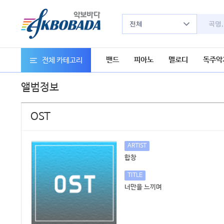
전체
밴드
피아노
멜로디
독주악
전체 카테고리
앨범정보
OST
ARTIST
합창
TITLE
너만을 느끼며