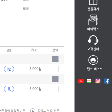
합창
선물하기
합창
왕국)
합창
마이박스
합창
합창
고객센터
샘플
가격
선택
합창
합창
5,000원
프린트 테스트
합창
합창
5,000원
합창
합창
합창
연주하여 녹음된 반주
피아노 MIDI 반주
C