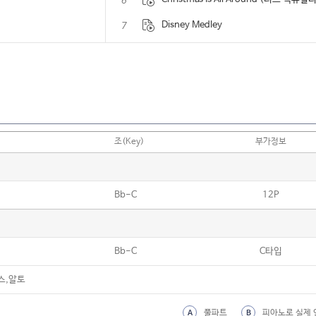
6
7
Disney Medley
8
Edelweiss
9
For The First Time In Forever (겨울
10
Golden (KPop Demon Hunters)
11
HERO (From the Film “소방관”)
조(Key)
부가정보
12
Happy Christmas (War Is Over)
13
Happy Ending (MIKA)
Bb-C
12P
14
In Summer (겨울왕국)
15
Into the Unknown
Bb-C
C타입
16
Jingle Bell Rock
17
Let It Go (겨울왕국)
스,알토
18
Moon River
풀파트
피아노로 실제 
A
B