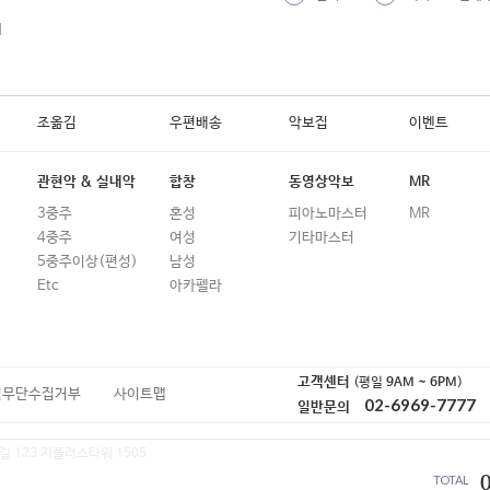
19
My Christmas Tree (나홀로 집에 OST)
외
20
My Favorite Things
21
My Heart Will Go On
조옮김
우편배송
악보집
이벤트
22
Never Ending Story
23
Oh Happy Day
관현악 & 실내악
합창
동영상악보
MR
3중주
혼성
피아노마스터
MR
24
Over The Rainbow
4중주
여성
기타마스터
25
Rewrite The Stars
5중주이상(편성)
남성
Etc
아카펠라
26
Somewhere In My Memory (나홀로 집
27
Speak Softly Love
28
The Greatest Show (위대한 쇼맨 OST
고객센터
(평일
9AM ~ 6PM
)
일무단수집거부
사이트맵
02-6969-7777
일반문의
29
The Lion Sleeps Tonight
길 123 지플러스타워 1505
30
The Sound Of Silence
TOTAL