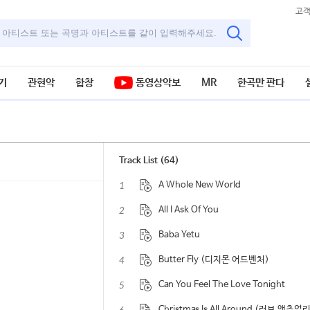
고
기
관현악
합창
동영상악보
MR
한곡만 판다
Track List (64)
1
A Whole New World
2
All I Ask Of You
3
Baba Yetu
4
Butter Fly (디지몬 어드벤처)
5
Can You Feel The Love Tonight
Christmas Is All Around (러브 액츄얼