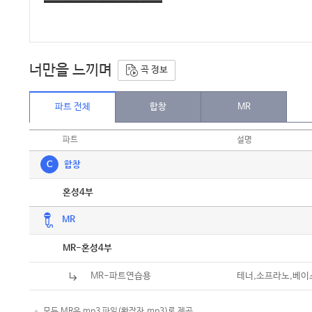
너만을 느끼며
곡 정보
파트 전체
합창
MR
파트
설명
C
합창
악보
혼성4부
MR
악보
MR-혼성4부
MR-파트연습용
테너,소프라노,베이
모든 MR은 mp3 파일(확장자.mp3)로 제공