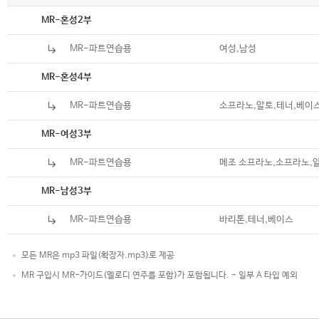
악보
MR-혼성2부
MR-파트연습용
여성,남성
악보
MR-혼성4부
MR-파트연습용
소프라노,알토,테너,베이
악보
MR-여성3부
MR-파트연습용
메조 소프라노,소프라노,
악보
MR-남성3부
MR-파트연습용
바리톤,테너,베이스
모든 MR은 mp3 파일(확장자.mp3)로 제공
MR 구입시 MR-가이드(멜로디 연주를 포함)가 포함됩니다. - 일부 A 타입 예외