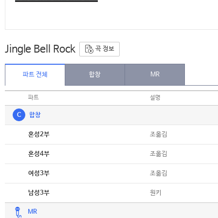
Jingle Bell Rock
곡 정보
파트 전체
합창
MR
파트
설명
C
합창
악보
조옮김
혼성2부
악보
조옮김
혼성4부
악보
조옮김
여성3부
악보
원키
남성3부
MR