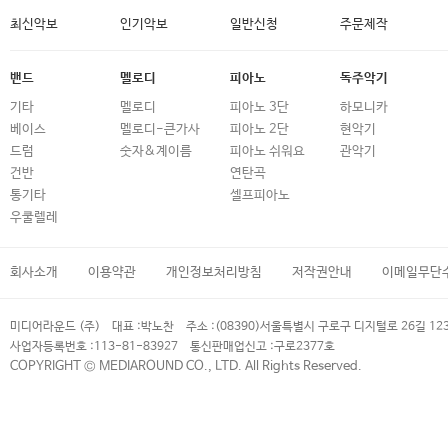
최신악보
인기악보
일반신청
주문제작
밴드
멜로디
피아노
독주악기
기타
멜로디
피아노 3단
하모니카
베이스
멜로디-큰가사
피아노 2단
현악기
드럼
숫자&계이름
피아노 쉬워요
관악기
건반
연탄곡
통기타
셀프피아노
우쿨렐레
회사소개
이용약관
개인정보처리방침
저작권안내
이메일무단
미디어라운드 (주)
대표 :
박노찬
주소 :
(08390)서울특별시 구로구 디지털로 26길 12
사업자등록번호 :
113-81-83927
통신판매업신고 :
구로2377호
COPYRIGHT © MEDIAROUND CO., LTD. All Rights Reserved.