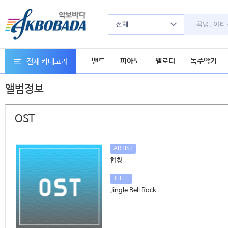
전체
밴드
피아노
멜로디
독주악기
전체 카테고리
앨범정보
OST
ARTIST
합창
TITLE
Jingle Bell Rock