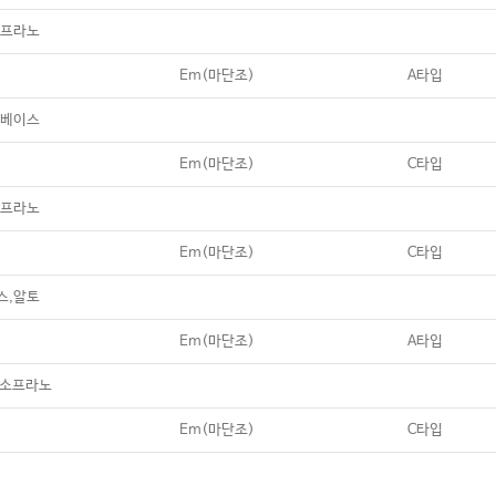
19
My Christmas Tree (나홀로 집에 OST)
소프라노
20
My Favorite Things
Em(마단조)
A타입
21
My Heart Will Go On
,베이스
22
Never Ending Story
Em(마단조)
C타입
23
Oh Happy Day
소프라노
24
Over The Rainbow
Em(마단조)
C타입
25
Rewrite The Stars
스,알토
26
Somewhere In My Memory (나홀로 집
27
Speak Softly Love
Em(마단조)
A타입
28
The Greatest Show (위대한 쇼맨 OST
 소프라노
29
The Lion Sleeps Tonight
Em(마단조)
C타입
30
The Sound Of Silence