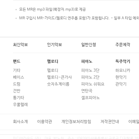
모든 MR은 mp3 파일(확장자.mp3)로 제공
MR 구입시 MR-가이드(멜로디 연주를 포함)가 포함됩니다. - 일부 A 타입 예
최신악보
인기악보
일반신청
주문제작
밴드
멜로디
피아노
독주악기
기타
멜로디
피아노 3단
하모니카
베이스
멜로디-큰가사
피아노 2단
현악기
드럼
숫자&계이름
피아노 쉬워요
관악기
건반
연탄곡
통기타
셀프피아노
우쿨렐레
회사소개
이용약관
개인정보처리방침
저작권안내
이메
미디어라운드 (주)
대표 :
박노찬
주소 :
(08390)서울특별시 구로구 디지털로 26