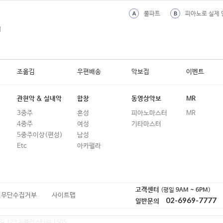
31
This Is Me (위대한 쇼맨)
풀파트
피아노로 실제 
A
B
32
Way Back Into Love
외
33
When Will My Life Begin(한글가사)
34
When You Believe
조옮김
우편배송
악보집
이벤트
35
고마워 추억이 되어줘서 (돌담즈)
36
꿈빛 파티시엘 오프닝
관현악 & 실내악
합창
동영상악보
MR
37
나 언젠간 떠날 거야
3중주
혼성
피아노마스터
MR
4중주
여성
기타마스터
38
나성에 가면
5중주이상(편성)
남성
39
내 손을 잡아
Etc
아카펠라
40
내 어린날의 학교
41
너만을 느끼며
고객센터
(평일
9AM ~ 6PM
)
일무단수집거부
사이트맵
42
너에게 난, 나에게 넌
02-6969-7777
일반문의
43
달리기 (언젠가는 슬기로울 전공의생활 O
길 123 지플러스타워 1505