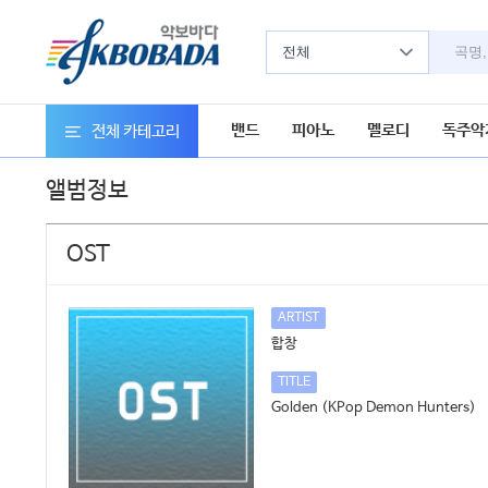
전체
밴드
피아노
멜로디
독주악
전체 카테고리
앨범정보
OST
ARTIST
합창
TITLE
Golden (KPop Demon Hunters)