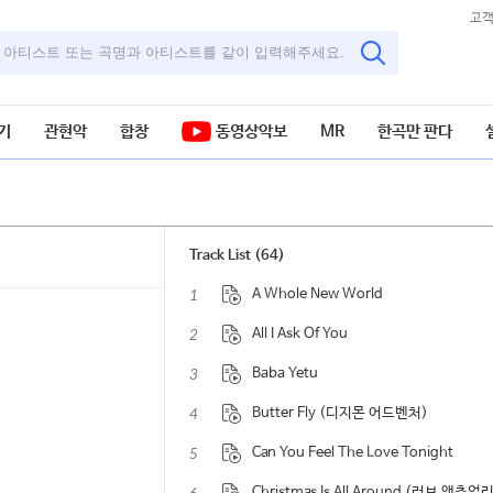
고
기
관현악
합창
동영상악보
MR
한곡만 판다
Track List (64)
1
A Whole New World
2
All I Ask Of You
3
Baba Yetu
4
Butter Fly (디지몬 어드벤처)
5
Can You Feel The Love Tonight
Christmas Is All Around (러브 액츄얼