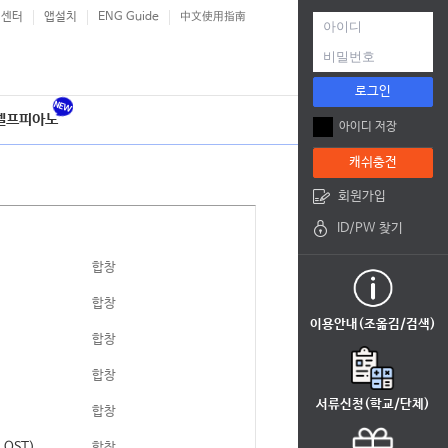
객센터
앱설치
ENG Guide
中文使用指南
로그인
셀프피아노
아이디 저장
캐쉬충전
회원가입
ID/PW 찾기
합창
합창
이용안내(조옮김/검색)
합창
합창
서류신청(학교/단체)
합창
리 OST)
합창