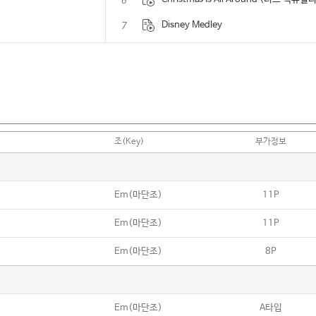
6
7
Disney Medley
8
Edelweiss
9
For The First Time In Forever (겨울
10
Golden (KPop Demon Hunters)
11
HERO (From the Film “소방관”)
조(Key)
부가정보
12
Happy Christmas (War Is Over)
13
Happy Ending (MIKA)
Em(마단조)
11P
14
In Summer (겨울왕국)
Em(마단조)
11P
15
Into the Unknown
Em(마단조)
8P
16
Jingle Bell Rock
17
Let It Go (겨울왕국)
18
Moon River
Em(마단조)
A타입