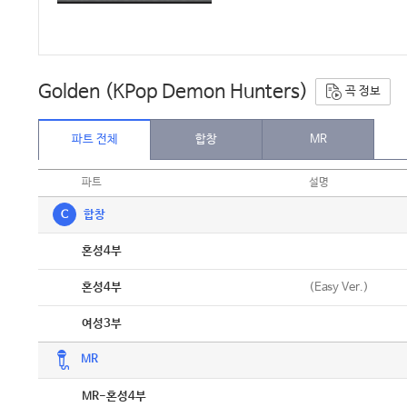
Golden (KPop Demon Hunters)
곡 정보
파트 전체
합창
MR
파트
설명
C
합창
악보
혼성4부
악보
(Easy Ver.)
혼성4부
악보
여성3부
MR
악보
MR-혼성4부