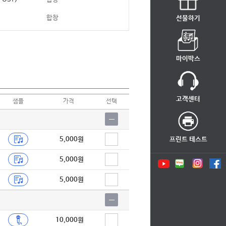
합창
선물하기
합창
왕국)
합창
마이박스
합창
합창
고객센터
샘플
가격
선택
합창
합창
5,000원
프린트 테스트
합창
5,000원
합창
5,000원
합창
합창
합창
10,000원