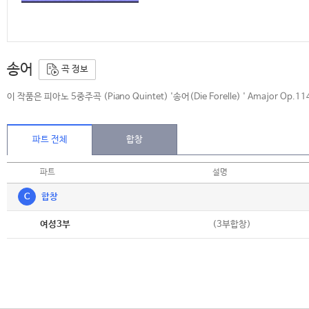
송어
곡 정보
이 작품은 피아노 5중주곡 (Piano Quintet) '송어(Die Forelle) ' Amajo
파트 전체
합창
파트
설명
C
합창
악보
(3부합창)
여성3부