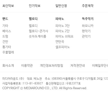
최신악보
인기악보
일반신청
주문제작
밴드
멜로디
피아노
독주악기
기타
멜로디
피아노 3단
하모니카
베이스
멜로디-큰가사
피아노 2단
현악기
드럼
숫자&계이름
피아노 쉬워요
관악기
건반
연탄곡
통기타
셀프피아노
우쿨렐레
회사소개
이용약관
개인정보처리방침
저작권안내
이메일무단
미디어라운드 (주)
대표 :
박노찬
주소 :
(08390)서울특별시 구로구 디지털로 26길 12
사업자등록번호 :
113-81-83927
통신판매업신고 :
구로2377호
COPYRIGHT © MEDIAROUND CO., LTD. All Rights Reserved.