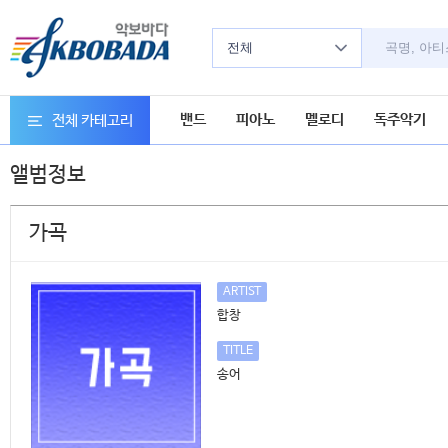
전체
밴드
피아노
멜로디
독주악기
전체 카테고리
앨범정보
가곡
ARTIST
합창
TITLE
송어