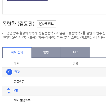
목련화 (김동진)
곡 정보
평남 안주 출생의 작곡가. 숭실전문학교와 일본 고등음악학교를 졸업 후 만주 
칸타타 <승리의 길>, <조국>, 가극<심청전>, 가곡 <봄이 오면>, <가고파>, <내 마음
파트 전체
합창
MR
파트
설명
C
합창
악보
혼성4부
MR
악보
MR-혼성4부