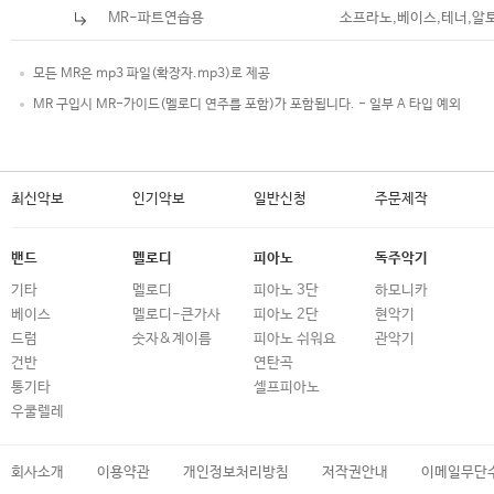
MR-파트연습용
소프라노,베이스,테너,알
모든 MR은 mp3 파일(확장자.mp3)로 제공
MR 구입시 MR-가이드(멜로디 연주를 포함)가 포함됩니다. - 일부 A 타입 예외
최신악보
인기악보
일반신청
주문제작
밴드
멜로디
피아노
독주악기
기타
멜로디
피아노 3단
하모니카
베이스
멜로디-큰가사
피아노 2단
현악기
드럼
숫자&계이름
피아노 쉬워요
관악기
건반
연탄곡
통기타
셀프피아노
우쿨렐레
회사소개
이용약관
개인정보처리방침
저작권안내
이메일무단