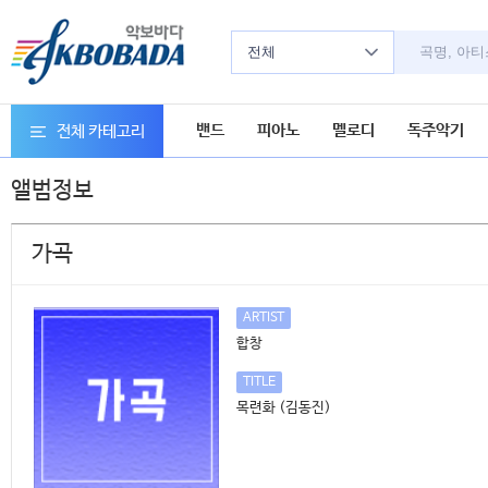
전체
밴드
피아노
멜로디
독주악기
전체 카테고리
앨범정보
가곡
ARTIST
합창
TITLE
목련화 (김동진)