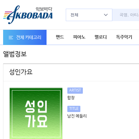
전체
밴드
피아노
멜로디
독주악기
전체 카테고리
앨범정보
성인가요
ARTIST
합창
TITLE
남진 메들리