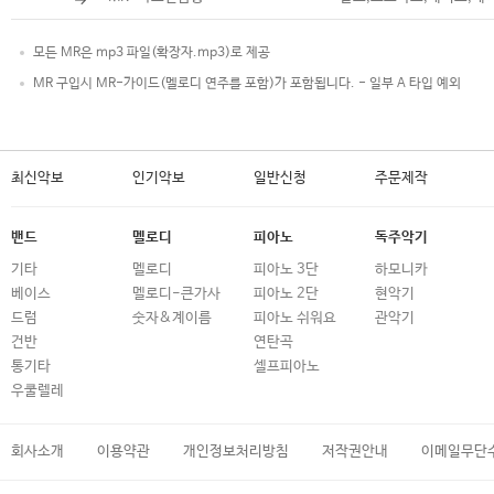
모든 MR은 mp3 파일(확장자.mp3)로 제공
MR 구입시 MR-가이드(멜로디 연주를 포함)가 포함됩니다. - 일부 A 타입 예외
최신악보
인기악보
일반신청
주문제작
밴드
멜로디
피아노
독주악기
기타
멜로디
피아노 3단
하모니카
베이스
멜로디-큰가사
피아노 2단
현악기
드럼
숫자&계이름
피아노 쉬워요
관악기
건반
연탄곡
통기타
셀프피아노
우쿨렐레
회사소개
이용약관
개인정보처리방침
저작권안내
이메일무단