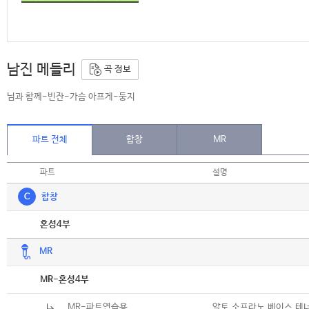
남진 메들리
곡 정보
님과 함께-빈잔-가슴 아프게-둥지
파트 전체
합창
MR
파트
설명
C
합창
악보
혼성4부
MR
악보
MR-혼성4부
MR-파트연습용
알토,소프라노,베이스,테