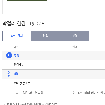
막걸리 한잔
곡 정보
파트 전체
합창
MR
파트
설명
C
합창
악보
혼성4부
MR
악보
MR-혼성4부
MR-파트연습용
소프라노,테너,베이스,알
모든 MR은 mp3 파일(확장자.mp3)로 제공