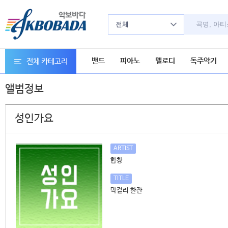
전체
밴드
피아노
멜로디
독주악기
전체 카테고리
앨범정보
성인가요
ARTIST
합창
TITLE
막걸리 한잔