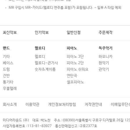
MR 구입시 MR-가이드(멜로디 연주를 포함)가 포함됩니다. - 일부 A 타입 예외
최신악보
인기악보
일반신청
주문제작
밴드
멜로디
피아노
독주악기
기타
멜로디
피아노 3단
하모니카
베이스
멜로디-큰가사
피아노 2단
현악기
드럼
숫자&계이름
피아노 쉬워요
관악기
건반
연탄곡
통기타
셀프피아노
우쿨렐레
회사소개
이용약관
개인정보처리방침
저작권안내
이메일무단
미디어라운드 (주)
대표 :
박노찬
주소 :
(08390)서울특별시 구로구 디지털로 26길 12
사업자등록번호 :
113-81-83927
통신판매업신고 :
구로2377호