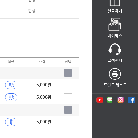
합창
선물하기
합창
합창
마이박스
합창
합창
고객센터
샘플
가격
선택
합창
합창
5,000원
프린트 테스트
합창
5,000원
합창
합창
as
합창
5,000원
합창