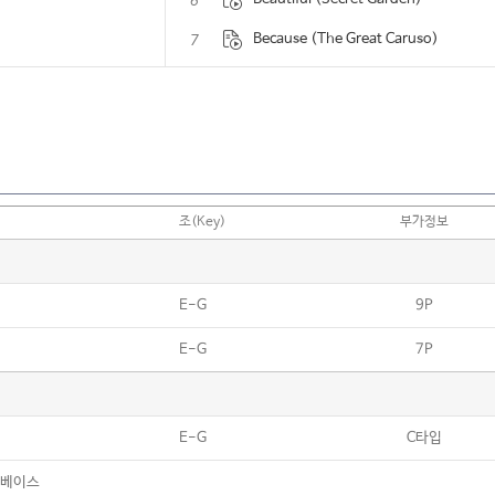
6
7
Because (The Great Caruso)
8
Blue (yung kai)
9
Bridge Over Troubled Water
10
Christmas Song
11
Come On Over (All I Want Is You)
조(Key)
부가정보
12
Dancing Queen
13
Desperado
E-G
9P
14
Don't stop me now
E-G
7P
15
Feliz Navidad
16
Grown-Up Christmas List
17
Have Yourself A Merry Little Christm
E-G
C타입
18
Heal The World
,베이스