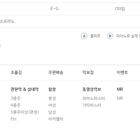
19
Hey Jude (Beatles)
E-G
C타입
20
Honey, Honey
,소프라노
21
How Deep Is Your Love
풀파트
피아노로 실제 
A
B
22
I Dreamt I Dwelt In Marble Halls
외
23
I Have A Dream (ABBA)
24
I Will (Beatles)
조옮김
우편배송
악보집
이벤트
25
I Will Be There(The Jackson 5)
26
I'll Be Home For Christmas
관현악 & 실내악
합창
동영상악보
MR
27
IL MONDO (유채훈 팬텀싱어 Ver.)
3중주
혼성
피아노마스터
MR
4중주
여성
기타마스터
28
Il Libro Dell 'Amore
5중주이상(편성)
남성
29
Il Mare Calmo Della Sera
Etc
아카펠라
30
Imagine (John Lennon)