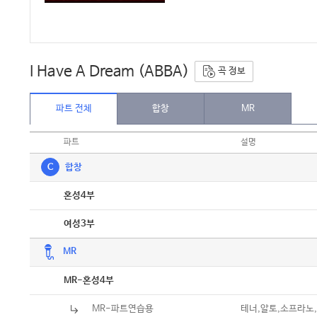
I Have A Dream (ABBA)
곡 정보
파트 전체
합창
MR
파트
설명
C
합창
악보
혼성4부
악보
여성3부
MR
악보
MR-혼성4부
MR-파트연습용
테너,알토,소프라노