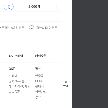
합창
5,000원
합창
합창
연주하여 녹음된 반주
피아노 MIDI 반주
C
합창
합창
합창
라이브데이
캐쉬충전
합창
합창
OST
장르
합창
드라마
연주곡
영화/뮤지컬
CCM
합창
애니메이션/게임
클래식
TOP
합창
방송/CF
성인가요
동요
합창