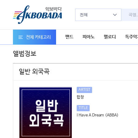
전체
밴드
피아노
멜로디
독주악
전체 카테고리
앨범정보
일반 외국곡
ARTIST
합창
TITLE
I Have A Dream (ABBA)