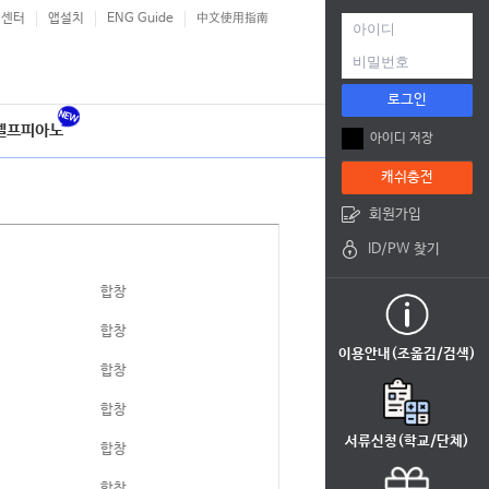
객센터
앱설치
ENG Guide
中文使用指南
로그인
셀프피아노
아이디 저장
캐쉬충전
회원가입
ID/PW 찾기
합창
합창
이용안내(조옮김/검색)
합창
합창
서류신청(학교/단체)
합창
합창