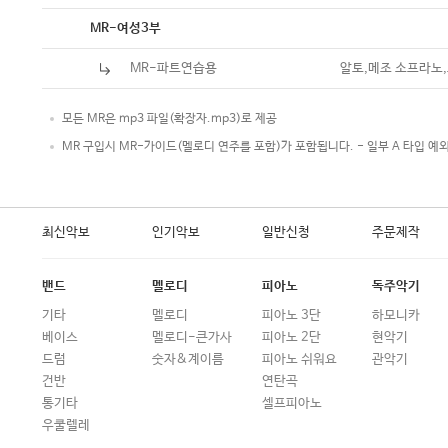
악보
MR-여성3부
MR-파트연습용
알토,메조 소프라노
모든 MR은 mp3 파일(확장자.mp3)로 제공
MR 구입시 MR-가이드(멜로디 연주를 포함)가 포함됩니다. - 일부 A 타입 예
최신악보
인기악보
일반신청
주문제작
밴드
멜로디
피아노
독주악기
기타
멜로디
피아노 3단
하모니카
베이스
멜로디-큰가사
피아노 2단
현악기
드럼
숫자&계이름
피아노 쉬워요
관악기
건반
연탄곡
통기타
셀프피아노
우쿨렐레