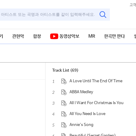
고
기
관현악
합창
동영상악보
MR
한곡만 판다
Track List (69)
1
A Love Until The End Of Time
2
ABBA Medley
3
All I Want For Christmas Is You
4
All You Need Is Love
5
Annie's Song
Beautiful (Secret Garden)