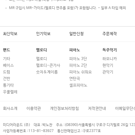
MR 구입시 MR-가이드(멜로디 연주를 포함)가 포함됩니다. - 일부 A 타입 예외
최신악보
인기악보
일반신청
주문제작
밴드
멜로디
피아노
독주악기
기타
멜로디
피아노 3단
하모니카
베이스
멜로디-큰가사
피아노 2단
현악기
드럼
숫자&계이름
피아노 쉬워요
관악기
건반
연탄곡
통기타
셀프피아노
우쿨렐레
회사소개
이용약관
개인정보처리방침
저작권안내
이메일무단
미디어라운드 (주)
대표 :
박노찬
주소 :
(08390)서울특별시 구로구 디지털로 26길 12
사업자등록번호 :
113-81-83927
통신판매업신고 :
구로2377호