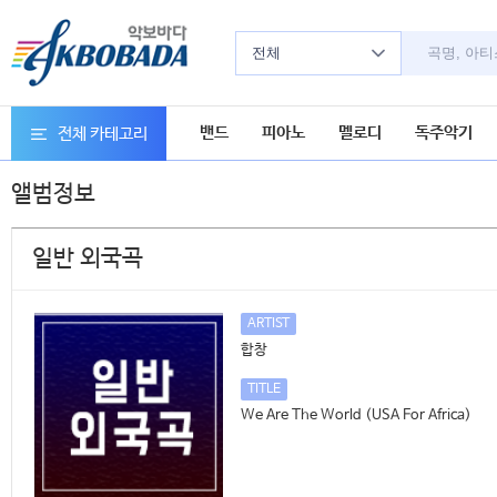
전체
밴드
피아노
멜로디
독주악기
전체 카테고리
앨범정보
일반 외국곡
ARTIST
합창
TITLE
We Are The World (USA For Africa)