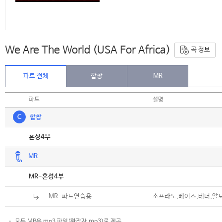
We Are The World (USA For Africa)
곡 정보
파트 전체
합창
MR
파트
설명
C
합창
악보
혼성4부
MR
악보
MR-혼성4부
MR-파트연습용
소프라노,베이스,테너,알
모든 MR은 mp3 파일(확장자.mp3)로 제공