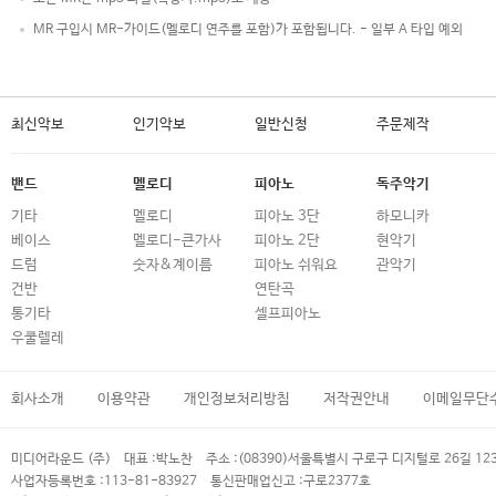
MR 구입시 MR-가이드(멜로디 연주를 포함)가 포함됩니다. - 일부 A 타입 예외
최신악보
인기악보
일반신청
주문제작
밴드
멜로디
피아노
독주악기
기타
멜로디
피아노 3단
하모니카
베이스
멜로디-큰가사
피아노 2단
현악기
드럼
숫자&계이름
피아노 쉬워요
관악기
건반
연탄곡
통기타
셀프피아노
우쿨렐레
회사소개
이용약관
개인정보처리방침
저작권안내
이메일무단
미디어라운드 (주)
대표 :
박노찬
주소 :
(08390)서울특별시 구로구 디지털로 26길 12
사업자등록번호 :
113-81-83927
통신판매업신고 :
구로2377호