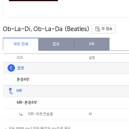
Ob-La-Di, Ob-La-Da (Beatles)
곡 정보
파트 전체
합창
MR
파트
설명
C
합창
악보
혼성4부
MR
악보
MR-혼성4부
MR-파트연습용
Al
모든 MR은 mp3 파일(확장자.mp3)로 제공