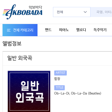
전체
밴드
피아노
멜로디
독주악기
전체 카테고리
앨범정보
일반 외국곡
ARTIST
합창
TITLE
Ob-La-Di, Ob-La-Da (Beatles)