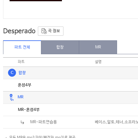
Desperado
곡 정보
파트 전체
합창
MR
파트
설명
C
합창
악보
혼성4부
MR
악보
MR-혼성4부
MR-파트연습용
베이스,알토,테너,소프라
모든 MR은 mp3 파일(확장자.mp3)로 제공