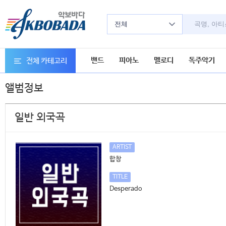
전체
밴드
피아노
멜로디
독주악기
전체 카테고리
앨범정보
일반 외국곡
ARTIST
합창
TITLE
Desperado