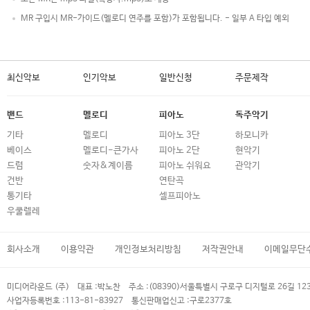
MR 구입시 MR-가이드(멜로디 연주를 포함)가 포함됩니다. - 일부 A 타입 예외
최신악보
인기악보
일반신청
주문제작
밴드
멜로디
피아노
독주악기
기타
멜로디
피아노 3단
하모니카
베이스
멜로디-큰가사
피아노 2단
현악기
드럼
숫자&계이름
피아노 쉬워요
관악기
건반
연탄곡
통기타
셀프피아노
우쿨렐레
회사소개
이용약관
개인정보처리방침
저작권안내
이메일무단
미디어라운드 (주)
대표 :
박노찬
주소 :
(08390)서울특별시 구로구 디지털로 26길 12
사업자등록번호 :
113-81-83927
통신판매업신고 :
구로2377호