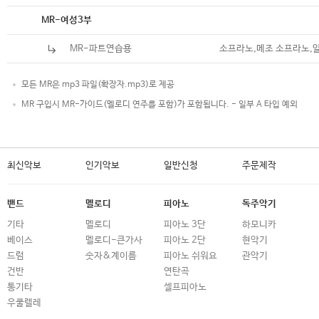
악보
MR-여성3부
MR-파트연습용
소프라노,메조 소프라노,
모든 MR은 mp3 파일(확장자.mp3)로 제공
MR 구입시 MR-가이드(멜로디 연주를 포함)가 포함됩니다. - 일부 A 타입 예외
최신악보
인기악보
일반신청
주문제작
밴드
멜로디
피아노
독주악기
기타
멜로디
피아노 3단
하모니카
베이스
멜로디-큰가사
피아노 2단
현악기
드럼
숫자&계이름
피아노 쉬워요
관악기
건반
연탄곡
통기타
셀프피아노
우쿨렐레