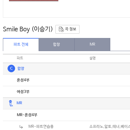
Smile Boy (이승기)
곡 정보
파트 전체
합창
MR
파트
설명
C
합창
악보
혼성4부
악보
여성3부
MR
악보
MR-혼성4부
MR-파트연습용
소프라노,알토,테너,베이