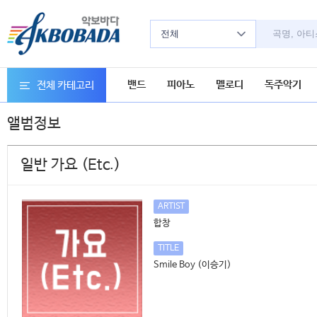
전체
밴드
피아노
멜로디
독주악기
전체 카테고리
앨범정보
일반 가요 (Etc.)
ARTIST
합창
TITLE
Smile Boy (이승기)