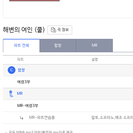
해변의 여인 (쿨)
곡 정보
파트 전체
합창
MR
파트
설명
C
합창
악보
여성3부
MR
악보
MR-여성3부
MR-파트연습용
알토,소프라노,메조 소프
모든 MR은 mp3 파일(확장자.mp3)로 제공