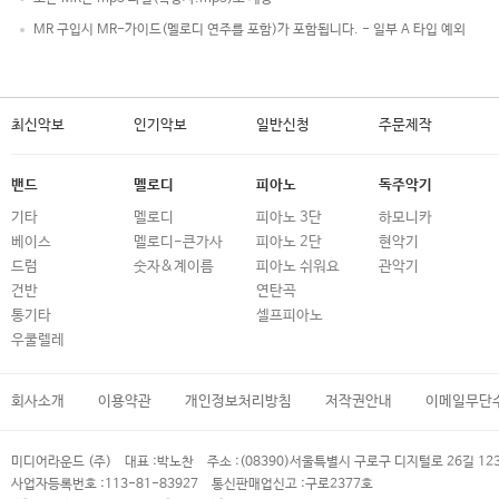
MR 구입시 MR-가이드(멜로디 연주를 포함)가 포함됩니다. - 일부 A 타입 예외
최신악보
인기악보
일반신청
주문제작
밴드
멜로디
피아노
독주악기
기타
멜로디
피아노 3단
하모니카
베이스
멜로디-큰가사
피아노 2단
현악기
드럼
숫자&계이름
피아노 쉬워요
관악기
건반
연탄곡
통기타
셀프피아노
우쿨렐레
회사소개
이용약관
개인정보처리방침
저작권안내
이메일무단
미디어라운드 (주)
대표 :
박노찬
주소 :
(08390)서울특별시 구로구 디지털로 26길 12
사업자등록번호 :
113-81-83927
통신판매업신고 :
구로2377호