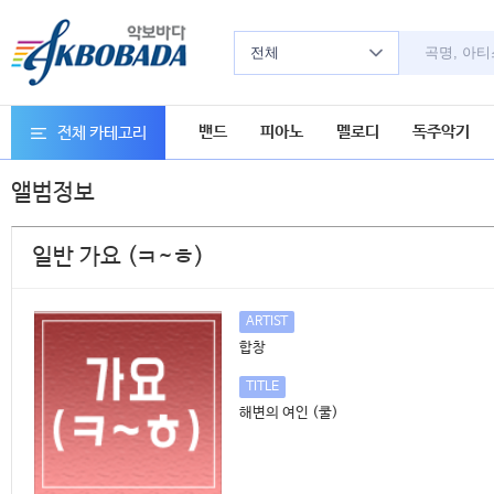
전체
밴드
피아노
멜로디
독주악기
전체 카테고리
앨범정보
일반 가요 (ㅋ~ㅎ)
ARTIST
합창
TITLE
해변의 여인 (쿨)