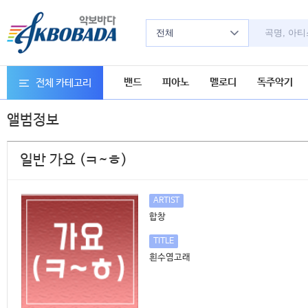
전체
밴드
피아노
멜로디
독주악기
전체 카테고리
앨범정보
일반 가요 (ㅋ~ㅎ)
ARTIST
합창
TITLE
흰수염고래