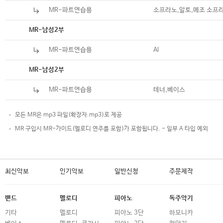
MR-파트연습용
소프라노,알토,메조 소프
악보
MR-남성2부
MR-파트연습용
Al
악보
MR-남성2부
MR-파트연습용
테너,베이스
모든 MR은 mp3 파일(확장자.mp3)로 제공
MR 구입시 MR-가이드(멜로디 연주를 포함)가 포함됩니다. - 일부 A 타입 예외
최신악보
인기악보
일반신청
주문제작
밴드
멜로디
피아노
독주악기
기타
멜로디
피아노 3단
하모니카