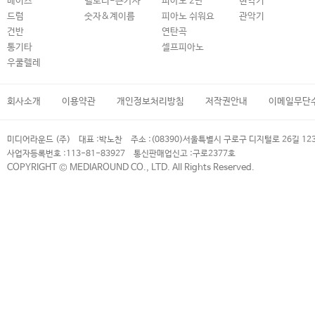
베이스
멜로디-큰가사
피아노 2단
현악기
드럼
숫자&계이름
피아노 쉬워요
관악기
건반
연탄곡
통기타
셀프피아노
우쿨렐레
회사소개
이용약관
개인정보처리방침
저작권안내
이메일무단
미디어라운드 (주)
대표 :
박노찬
주소 :
(08390)서울특별시 구로구 디지털로 26길 12
사업자등록번호 :
113-81-83927
통신판매업신고 :
구로2377호
COPYRIGHT © MEDIAROUND CO., LTD. All Rights Reserved.