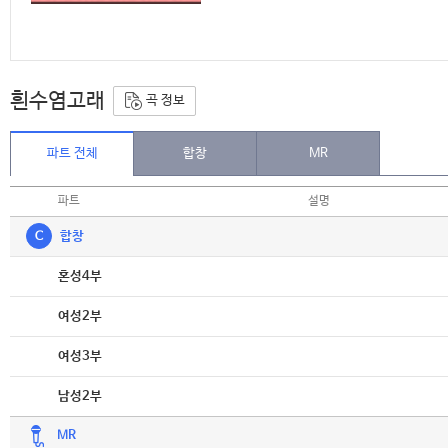
흰수염고래
곡 정보
파트 전체
합창
MR
파트
설명
C
합창
악보
혼성4부
악보
여성2부
악보
여성3부
악보
남성2부
MR