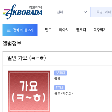
전체
밴드
피아노
멜로디
독주악기
전체 카테고리
앨범정보
일반 가요 (ㅋ~ㅎ)
ARTIST
합창
TITLE
하늘 (박선희)