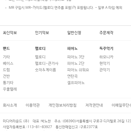
MR 구입시 MR-가이드(멜로디 연주를 포함)가 포함됩니다. - 일부 A 타입 예외
최신악보
인기악보
일반신청
주문제작
밴드
멜로디
피아노
독주악기
기타
멜로디
피아노 3단
하모니카
베이스
멜로디-큰가사
피아노 2단
현악기
드럼
숫자&계이름
피아노 쉬워요
관악기
건반
연탄곡
통기타
셀프피아노
우쿨렐레
회사소개
이용약관
개인정보처리방침
저작권안내
이메일무단
미디어라운드 (주)
대표 :
박노찬
주소 :
(08390)서울특별시 구로구 디지털로 26길 12
사업자등록번호 :
113-81-83927
통신판매업신고 :
구로2377호