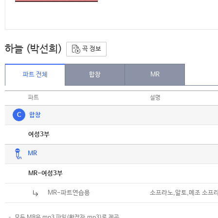
하늘 (박선희)
곡 정보
파트 전체
합창
MR
파트
설명
C
합창
악보
여성3부
MR
악보
MR-여성3부
MR-파트연습용
소프라노,알토,메조 소프
모든 MR은 mp3 파일(확장자.mp3)로 제공