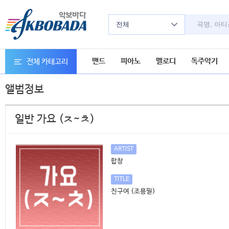
전체
밴드
피아노
멜로디
독주악기
전체 카테고리
앨범정보
일반 가요 (ㅈ~ㅊ)
ARTIST
합창
TITLE
친구여 (조용필)