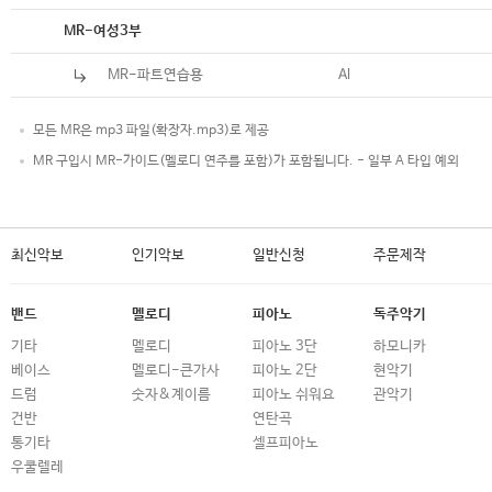
악보
MR-여성3부
MR-파트연습용
Al
모든 MR은 mp3 파일(확장자.mp3)로 제공
MR 구입시 MR-가이드(멜로디 연주를 포함)가 포함됩니다. - 일부 A 타입 예외
최신악보
인기악보
일반신청
주문제작
밴드
멜로디
피아노
독주악기
기타
멜로디
피아노 3단
하모니카
베이스
멜로디-큰가사
피아노 2단
현악기
드럼
숫자&계이름
피아노 쉬워요
관악기
건반
연탄곡
통기타
셀프피아노
우쿨렐레