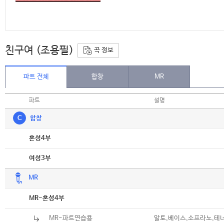
친구여 (조용필)
곡 정보
파트 전체
합창
MR
파트
설명
C
합창
악보
혼성4부
악보
여성3부
MR
악보
MR-혼성4부
MR-파트연습용
알토,베이스,소프라노,테