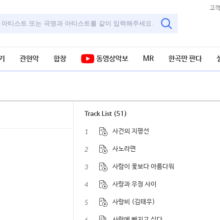
고
기
관현악
합창
동영상악보
MR
한곡만 판다
Track List (51)
1
사건의 지평선
2
사노라면
3
사람이 꽃보다 아름다워
4
사랑과 우정 사이
5
사랑비 (김태우)
사랑에 빠지고 싶다