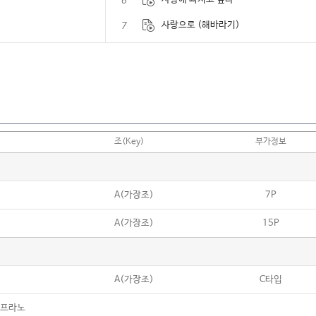
6
7
사랑으로 (해바라기)
8
사랑은 늘 도망가
9
사랑은 창밖에 빗물같아요
10
사랑의 바보
11
사랑의 서약 (한동준)
조(Key)
부가정보
12
사랑이 지나가면 (이문세)
13
사랑이라는 이유로 (김광석)
A(가장조)
7P
14
사랑이여(유심초)
A(가장조)
15P
15
사랑하게 될 거야 (한로로)
16
사랑하기 때문에 (유재하)
17
사랑해 사랑해 (다이아(D.I.A))
A(가장조)
C타입
18
사랑했지만 (김광석)
소프라노