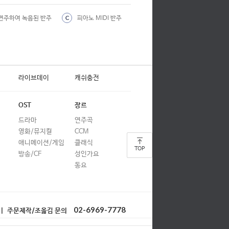
합창
연주하여 녹음된 반주
피아노 MIDI 반주
C
합창
합창
합창
라이브데이
캐쉬충전
합창
합창
OST
장르
드라마
합창
연주곡
영화/뮤지컬
CCM
합창
애니메이션/게임
클래식
TOP
방송/CF
성인가요
합창
동요
합창
합창
02-6969-7778
| 주문제작/조옮김 문의
합창