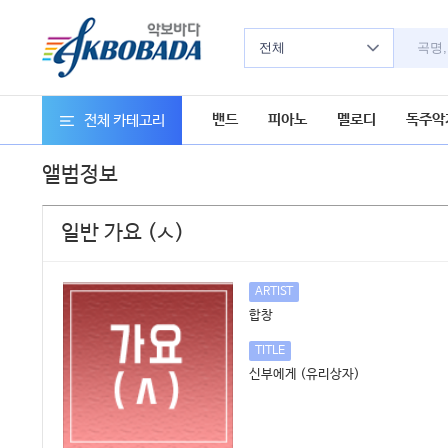
전체
밴드
피아노
멜로디
독주악
전체 카테고리
앨범정보
일반 가요 (ㅅ)
ARTIST
합창
TITLE
신부에게 (유리상자)