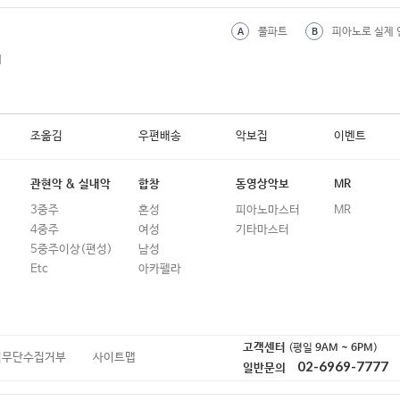
19
산골 소년의 사랑이야기 (예민)
풀파트
피아노로 실제 
A
B
20
산골 소년의 사랑이야기 (윤지영 편)
외
21
산다는 건 (홍진영)
22
산다는 건 다 그런게 아니겠니
조옮김
우편배송
악보집
이벤트
23
산책 (백예린)
24
상록수 (노무현 레퀴엠)
관현악 & 실내악
합창
동영상악보
MR
3중주
혼성
25
상사화 (열린 음악회 Ver.)
피아노마스터
MR
4중주
여성
기타마스터
26
상상 (Beyond My Dreams)
5중주이상(편성)
남성
Etc
아카펠라
27
새들처럼 (변진섭)
28
새봄의 노래 (Beginning)
29
생각을 멈추다 보면 (최유리)
고객센터
(평일
9AM ~ 6PM
)
일무단수집거부
사이트맵
02-6969-7777
일반문의
30
서른 즈음에 (김광석)