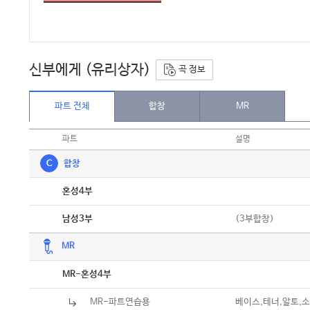
신부에게 (유리상자)
곡 정보
파트 전체
합창
MR
파트
설명
C
합창
악보
혼성4부
악보
(3부합창)
남성3부
MR
악보
MR-혼성4부
MR-파트연습용
베이스,테너,알토,