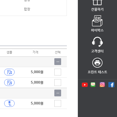
합창
선물하기
합창
합창
마이박스
합창
합창
고객센터
샘플
가격
선택
합창
합창
5,000원
프린트 테스트
합창
5,000원
합창
합창
합창
5,000원
합창