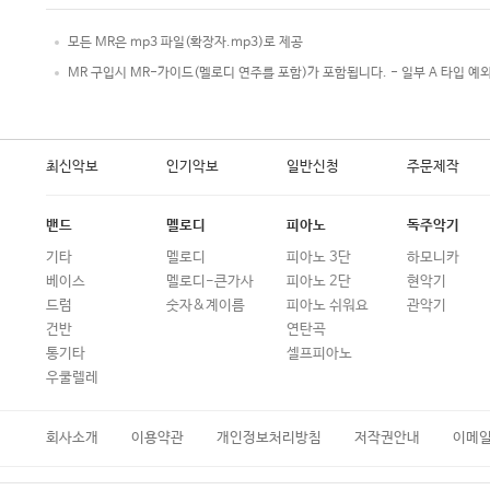
모든 MR은 mp3 파일(확장자.mp3)로 제공
MR 구입시 MR-가이드(멜로디 연주를 포함)가 포함됩니다. - 일부 A 타입 예
최신악보
인기악보
일반신청
주문제작
밴드
멜로디
피아노
독주악기
기타
멜로디
피아노 3단
하모니카
베이스
멜로디-큰가사
피아노 2단
현악기
드럼
숫자&계이름
피아노 쉬워요
관악기
건반
연탄곡
통기타
셀프피아노
우쿨렐레
회사소개
이용약관
개인정보처리방침
저작권안내
이메