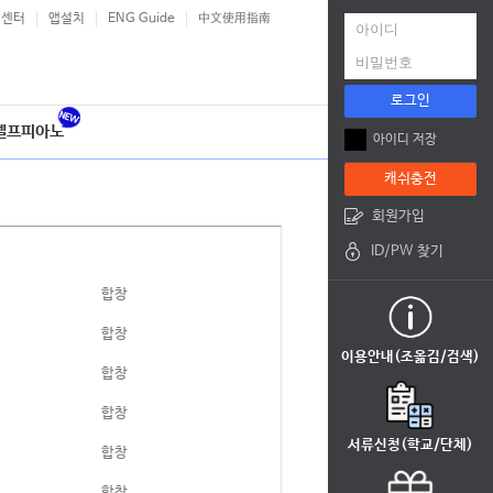
객센터
앱설치
ENG Guide
中文使用指南
로그인
셀프피아노
아이디 저장
캐쉬충전
회원가입
ID/PW 찾기
합창
합창
이용안내(조옮김/검색)
합창
합창
서류신청(학교/단체)
합창
합창