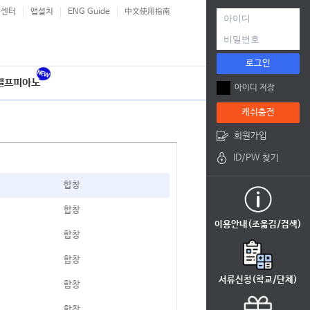
객센터
앱설치
ENG Guide
中文使用指南
로그인
셀프피아노
아이디 저장
캐쉬충전
회원가입
ID/PW 찾기
합창
합창
이용안내(조옮김/검색)
합창
합창
서류신청(학교/단체)
합창
합창