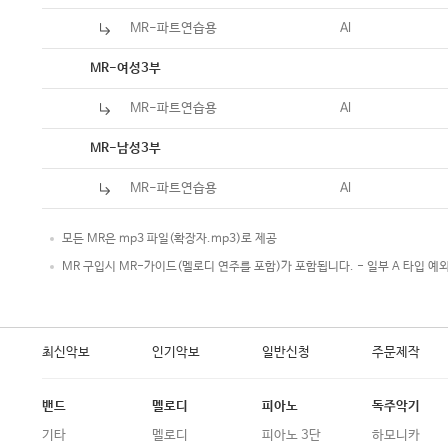
MR-파트연습용
Al
악보
MR-여성3부
MR-파트연습용
Al
악보
MR-남성3부
MR-파트연습용
Al
모든 MR은 mp3 파일(확장자.mp3)로 제공
MR 구입시 MR-가이드(멜로디 연주를 포함)가 포함됩니다. - 일부 A 타입 예
최신악보
인기악보
일반신청
주문제작
밴드
멜로디
피아노
독주악기
기타
멜로디
피아노 3단
하모니카