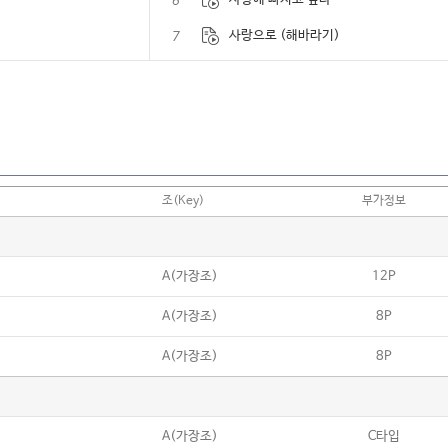
6
7
사랑으로 (해바라기)
8
사랑은 늘 도망가
9
사랑은 창밖에 빗물같아요
10
사랑의 바보
11
사랑의 서약 (한동준)
조(Key)
부가정보
12
사랑이 지나가면 (이문세)
13
사랑이라는 이유로 (김광석)
A(가장조)
12P
14
사랑이여(유심초)
A(가장조)
8P
15
사랑하게 될 거야 (한로로)
A(가장조)
8P
16
사랑하기 때문에 (유재하)
17
사랑해 사랑해 (다이아(D.I.A))
18
사랑했지만 (김광석)
A(가장조)
C타입