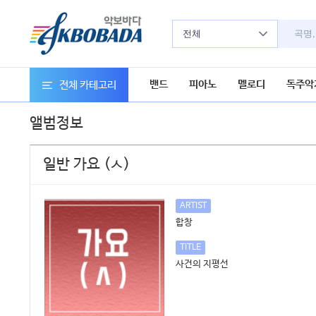
전체
밴드
피아노
멜로디
독주악
전체 카테고리
앨범정보
일반 가요 (ㅅ)
ARTIST
합창
TITLE
사건의 지평선