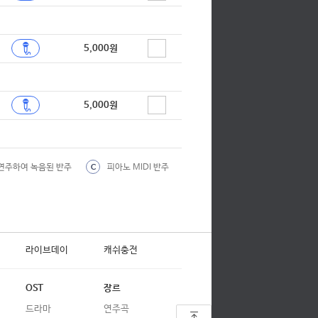
합창
합창
5,000원
합창
합창
5,000원
합창
합창
합창
연주하여 녹음된 반주
피아노 MIDI 반주
C
합창
합창
합창
라이브데이
캐쉬충전
합창
OST
장르
합창
드라마
연주곡