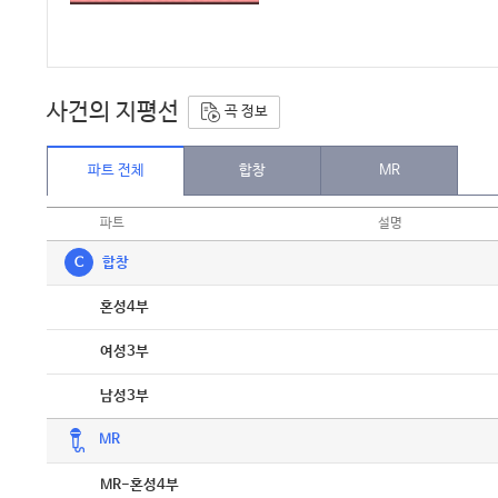
사건의 지평선
곡 정보
파트 전체
합창
MR
파트
설명
C
합창
악보
혼성4부
악보
여성3부
악보
남성3부
MR
악보
MR-혼성4부