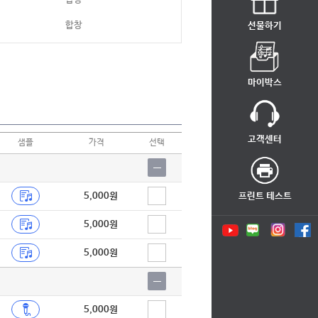
합창
선물하기
합창
합창
마이박스
합창
합창
고객센터
샘플
가격
선택
합창
합창
5,000원
프린트 테스트
합창
5,000원
합창
5,000원
합창
합창
합창
5,000원