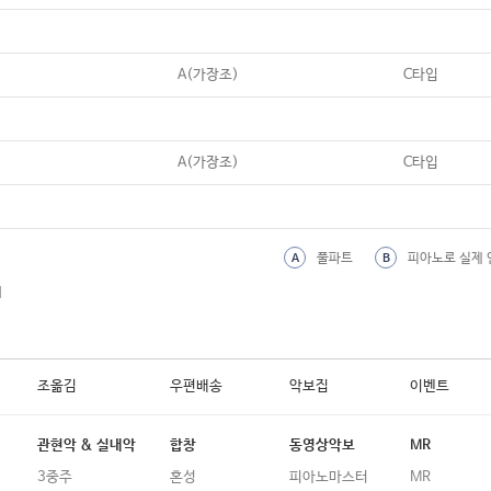
19
산골 소년의 사랑이야기 (예민)
20
산골 소년의 사랑이야기 (윤지영 편)
A(가장조)
C타입
21
산다는 건 (홍진영)
22
산다는 건 다 그런게 아니겠니
A(가장조)
C타입
23
산책 (백예린)
24
상록수 (노무현 레퀴엠)
25
상사화 (열린 음악회 Ver.)
풀파트
피아노로 실제 
A
B
외
26
상상 (Beyond My Dreams)
27
새들처럼 (변진섭)
28
새봄의 노래 (Beginning)
조옮김
우편배송
악보집
이벤트
29
생각을 멈추다 보면 (최유리)
관현악 & 실내악
합창
동영상악보
MR
30
서른 즈음에 (김광석)
3중주
혼성
피아노마스터
MR