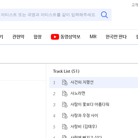
고
기
관현악
합창
동영상악보
MR
한곡만 판다
Track List (51)
1
사건의 지평선
2
사노라면
3
사람이 꽃보다 아름다워
4
사랑과 우정 사이
5
사랑비 (김태우)
사랑에 빠지고 싶다