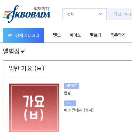
전체
밴드
피아노
멜로디
독주악기
전체 카테고리
앨범정보
일반 가요 (ㅂ)
ARTIST
합창
TITLE
버스 안에서 (자자)