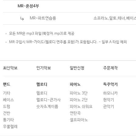
악보
MR-혼성4부
MR-파트연습용
소프라노,알토,테너,베이
모든 MR은 mp3 파일(확장자.mp3)로 제공
MR 구입시 MR-가이드(멜로디 연주를 포함)가 포함됩니다. - 일부 A 타입 예외
최신악보
인기악보
일반신청
주문제작
밴드
멜로디
피아노
독주악기
기타
멜로디
피아노 3단
하모니카
베이스
멜로디-큰가사
피아노 2단
현악기
드럼
숫자&계이름
피아노 쉬워요
관악기
건반
연탄곡
통기타
셀프피아노
우쿨렐레