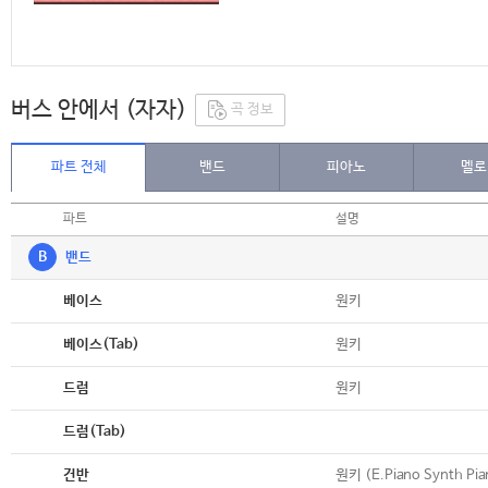
버스 안에서 (자자)
곡 정보
파트 전체
밴드
피아노
멜로
파트
설명
B
밴드
악보
원키
베이스
악보
원키
베이스(Tab)
악보
원키
드럼
악보
드럼(Tab)
악보
원키 (E.Piano Synth Pia
건반