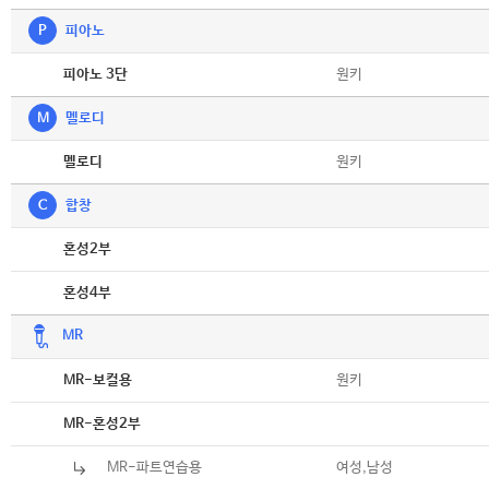
P
피아노
악보
원키
피아노 3단
M
멜로디
악보
원키
멜로디
C
합창
악보
혼성2부
악보
혼성4부
MR
악보
원키
MR-보컬용
악보
MR-혼성2부
MR-파트연습용
여성,남성