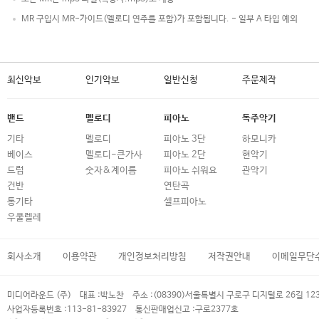
MR 구입시 MR-가이드(멜로디 연주를 포함)가 포함됩니다. - 일부 A 타입 예외
최신악보
인기악보
일반신청
주문제작
밴드
멜로디
피아노
독주악기
기타
멜로디
피아노 3단
하모니카
베이스
멜로디-큰가사
피아노 2단
현악기
드럼
숫자&계이름
피아노 쉬워요
관악기
건반
연탄곡
통기타
셀프피아노
우쿨렐레
회사소개
이용약관
개인정보처리방침
저작권안내
이메일무단
미디어라운드 (주)
대표 :
박노찬
주소 :
(08390)서울특별시 구로구 디지털로 26길 12
사업자등록번호 :
113-81-83927
통신판매업신고 :
구로2377호