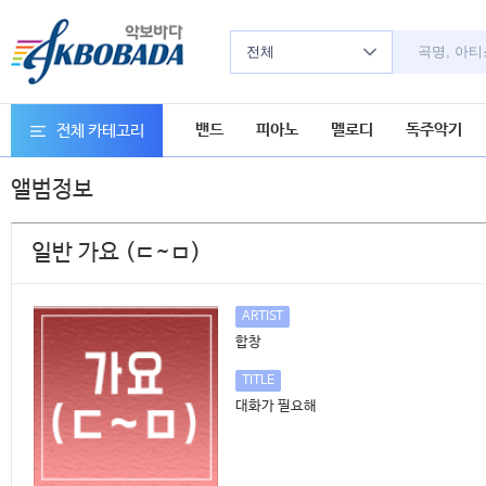
전체
밴드
피아노
멜로디
독주악기
전체 카테고리
앨범정보
일반 가요 (ㄷ~ㅁ)
ARTIST
합창
TITLE
대화가 필요해