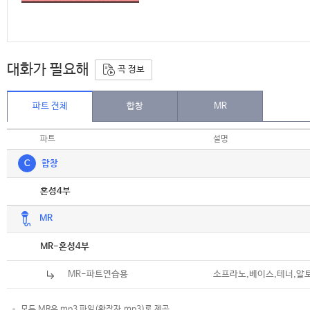
대화가 필요해
곡 정보
파트 전체
합창
MR
파트
설명
C
합창
악보
혼성4부
MR
악보
MR-혼성4부
MR-파트연습용
소프라노,베이스,테너,알
모든 MR은 mp3 파일(확장자.mp3)로 제공