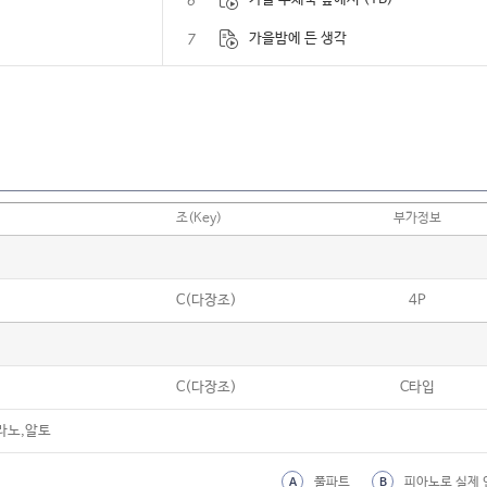
6
7
가을밤에 든 생각
8
가을이 오면 (이문세)
9
가을편지
10
가족 (이승환)
11
가족사진
조(Key)
부가정보
12
간식송 (제이레빗)
13
감사 (김동률)
C(다장조)
4P
14
같이 걸을까
15
개똥벌레
C(다장조)
C타입
16
개화 (Flowering)
17
거위의 꿈 (인순이)
라노,알토
18
걱정말아요 그대
풀파트
피아노로 실제 
A
B