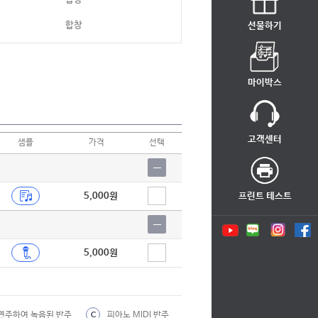
합창
선물하기
합창
합창
마이박스
합창
합창
고객센터
샘플
가격
선택
합창
합창
5,000원
프린트 테스트
합창
합창
5,000원
합창
합창
합창
연주하여 녹음된 반주
피아노 MIDI 반주
C