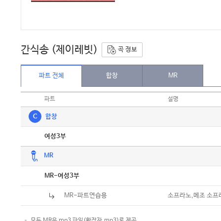
간식송 (제이레빗)
곡 정보
파트 전체
합창
MR
파트
설명
C
합창
악보
여성3부
MR
악보
MR-여성3부
MR-파트연습용
소프라노,메조 소프
모든 MR은 mp3 파일(확장자.mp3)로 제공