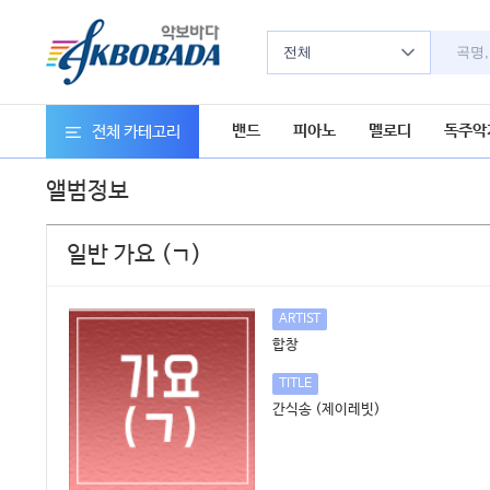
전체
밴드
피아노
멜로디
독주악
전체 카테고리
앨범정보
일반 가요 (ㄱ)
ARTIST
합창
TITLE
간식송 (제이레빗)