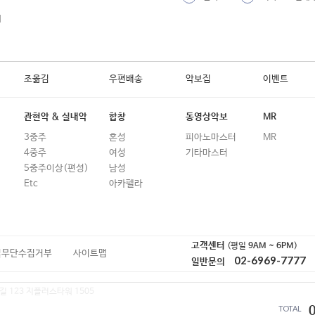
19
고래사냥 (송창식)
외
20
고민중독 (QWER)
21
고백 (델리스파이스)
조옮김
우편배송
악보집
이벤트
22
고백 (박혜경)
23
고속도로 로맨스
관현악 & 실내악
합창
동영상악보
MR
3중주
혼성
피아노마스터
MR
24
고향의 푸른잔디
4중주
여성
기타마스터
25
광화문연가 (이문세)
5중주이상(편성)
남성
Etc
아카펠라
26
그 중에 그대를 만나
27
그것만이 내 세상
28
그녀가 처음 울던 날 (김광석)
고객센터
(평일
9AM ~ 6PM
)
일무단수집거부
사이트맵
02-6969-7777
일반문의
29
그녀를 만나는 곳 100m전
길 123 지플러스타워 1505
30
그녀의 웃음소리뿐 (이문세)
TOTAL