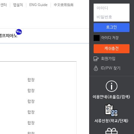
객센터
앱설치
ENG Guide
中文使用指南
로그인
셀프피아노
아이디 저장
캐쉬충전
회원가입
ID/PW 찾기
합창
합창
이용안내(조옮김/검색)
합창
합창
서류신청(학교/단체)
합창
합창