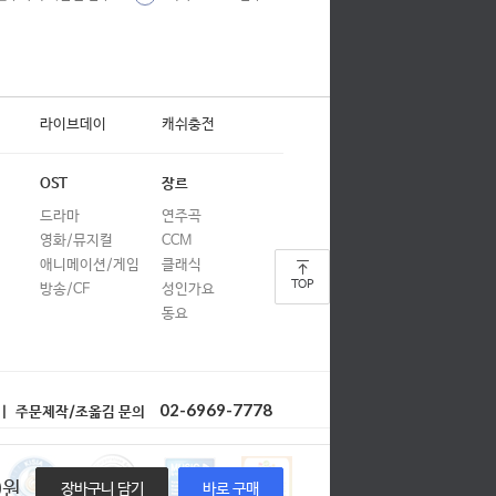
합창
합창
합창
라이브데이
캐쉬충전
합창
합창
OST
장르
드라마
연주곡
합창
영화/뮤지컬
CCM
합창
애니메이션/게임
클래식
TOP
방송/CF
성인가요
합창
동요
합창
합창
02-6969-7778
| 주문제작/조옮김 문의
합창
합창
0
원
장바구니 담기
바로 구매