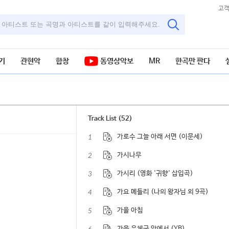
고
기
관현악
합창
동영상악보
MR
한곡만 판다
Track List (52)
1
가로수 그늘 아래 서면 (이문세)
2
가시나무
3
가시리 (영화 '귀향' 삽입곡)
4
가요 메들리 (나의 왕자님 외 9곡)
5
가을 아침
가을 우체국 앞에서 (YB)