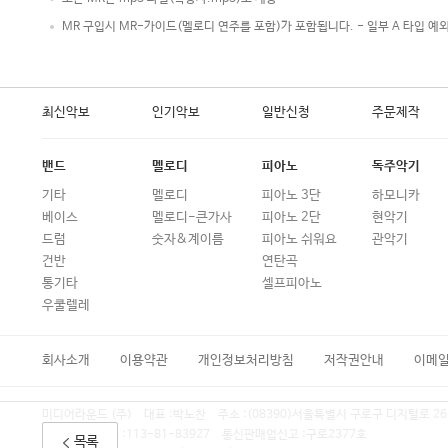
MR 구입시 MR-가이드(멜로디 연주를 포함)가 포함됩니다. - 일부 A 타입 예
최신악보
인기악보
일반신청
주문제작
밴드
멜로디
피아노
독주악기
기타
멜로디
피아노 3단
하모니카
베이스
멜로디-큰가사
피아노 2단
현악기
드럼
숫자&계이름
피아노 쉬워요
관악기
건반
연탄곡
통기타
셀프피아노
우쿨렐레
회사소개
이용약관
개인정보처리방침
저작권안내
이메
미디어라운드 (주)
대표 :
박노찬
주소 :
(08390)서울특별시 구로구 디지털로 26
사업자등록번호 :
113-81-83927
통신판매업신고 :
구로2377호
목록