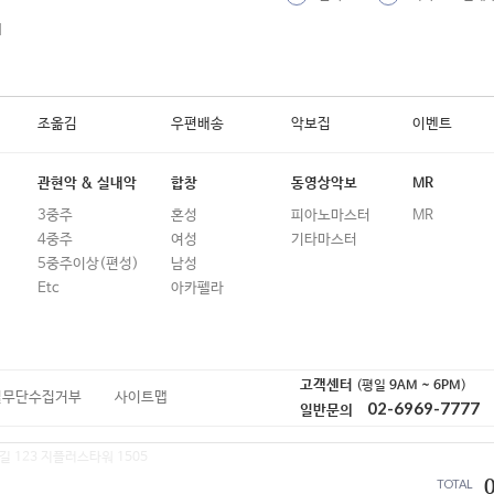
19
고래사냥 (송창식)
외
20
고민중독 (QWER)
21
고백 (델리스파이스)
조옮김
우편배송
악보집
이벤트
22
고백 (박혜경)
23
고속도로 로맨스
관현악 & 실내악
합창
동영상악보
MR
3중주
혼성
피아노마스터
MR
24
고향의 푸른잔디
4중주
여성
기타마스터
25
광화문연가 (이문세)
5중주이상(편성)
남성
Etc
아카펠라
26
그 중에 그대를 만나
27
그것만이 내 세상
28
그녀가 처음 울던 날 (김광석)
고객센터
(평일
9AM ~ 6PM
)
일무단수집거부
사이트맵
02-6969-7777
일반문의
29
그녀를 만나는 곳 100m전
길 123 지플러스타워 1505
30
그녀의 웃음소리뿐 (이문세)
TOTAL