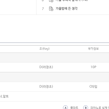
6
7
가을밤에 든 생각
8
가을이 오면 (이문세)
9
가을편지
10
가족 (이승환)
11
가족사진
조(Key)
부가정보
12
간식송 (제이레빗)
13
감사 (김동률)
D(라장조)
10P
14
같이 걸을까
15
개똥벌레
D(라장조)
C타입
16
개화 (Flowering)
17
거위의 꿈 (인순이)
너,알토
18
걱정말아요 그대
풀파트
피아노로 실제 
A
B