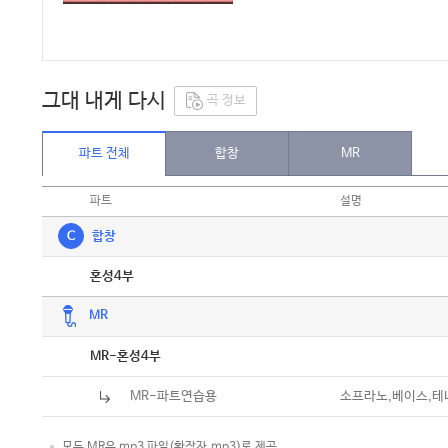
그대 내게 다시
곡 정보
파트 전체
합창
MR
파트
설명
C
합창
악보
혼성4부
MR
악보
MR-혼성4부
MR-파트연습용
소프라노,베이스,테
모든 MR은 mp3 파일(확장자.mp3)로 제공