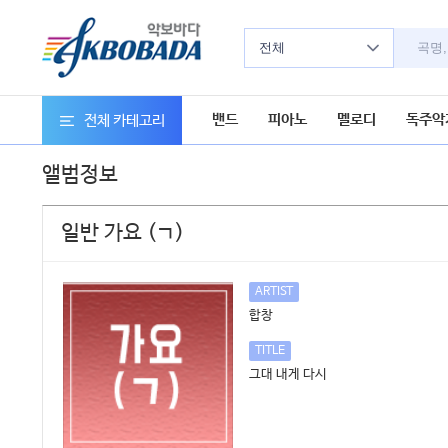
전체
밴드
피아노
멜로디
독주악
전체 카테고리
앨범정보
일반 가요 (ㄱ)
ARTIST
합창
TITLE
그대 내게 다시