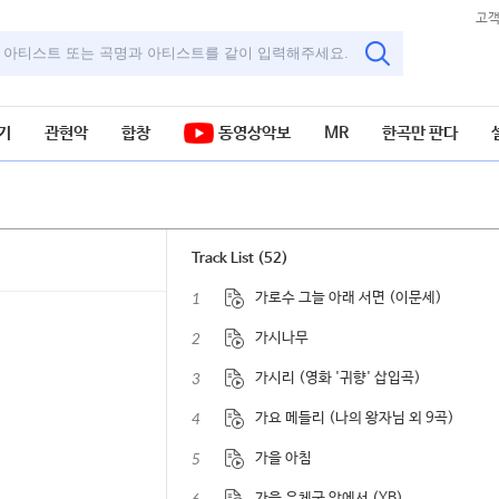
고
기
관현악
합창
동영상악보
MR
한곡만 판다
Track List (52)
1
가로수 그늘 아래 서면 (이문세)
2
가시나무
3
가시리 (영화 '귀향' 삽입곡)
4
가요 메들리 (나의 왕자님 외 9곡)
5
가을 아침
가을 우체국 앞에서 (YB)