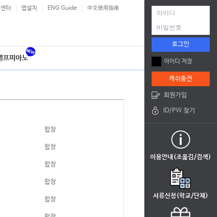
객센터
앱설치
ENG Guide
中文使用指南
로그인
셀프피아노
아이디 저장
캐쉬충전
회원가입
ID/PW 찾기
합창
합창
이용안내(조옮김/검색)
합창
합창
서류신청(학교/단체)
합창
합창