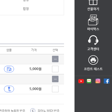
합창
선물하기
합창
합창
마이박스
합창
합창
고객센터
샘플
가격
선택
합창
합창
5,000원
프린트 테스트
합창
합창
5,000원
합창
합창
합창
연주하여 녹음된 반주
피아노 MIDI 반주
C