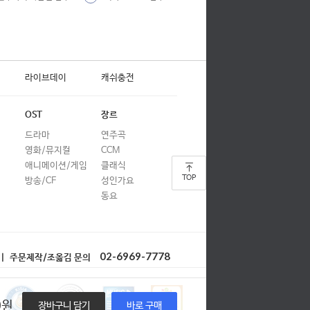
합창
합창
합창
라이브데이
캐쉬충전
합창
합창
OST
장르
드라마
연주곡
합창
영화/뮤지컬
CCM
합창
애니메이션/게임
클래식
TOP
방송/CF
성인가요
합창
동요
합창
합창
02-6969-7778
| 주문제작/조옮김 문의
합창
합창
0
원
장바구니 담기
바로 구매