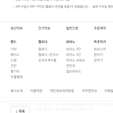
MR 구입시 MR-가이드(멜로디 연주를 포함)가 포함됩니다. - 일부 A 타입 예
최신악보
인기악보
일반신청
주문제작
밴드
멜로디
피아노
독주악기
기타
멜로디
피아노 3단
하모니카
베이스
멜로디-큰가사
피아노 2단
현악기
드럼
숫자&계이름
피아노 쉬워요
관악기
건반
연탄곡
통기타
셀프피아노
우쿨렐레
회사소개
이용약관
개인정보처리방침
저작권안내
이메
미디어라운드 (주)
대표 :
박노찬
주소 :
(08390)서울특별시 구로구 디지털로 26
사업자등록번호 :
113-81-83927
통신판매업신고 :
구로2377호
목록