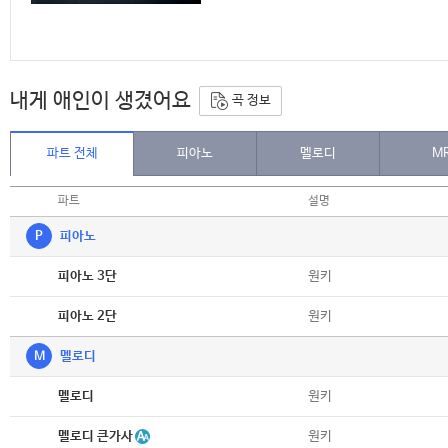
내게 애인이 생겼어요
곡 정보
파트 전체
피아노
멜로디
M
파트
설명
P
피아노
악보
원키
피아노 3단
악보
원키
피아노 2단
M
멜로디
악보
원키
멜로디
악보
멜로디 큰가사
원키