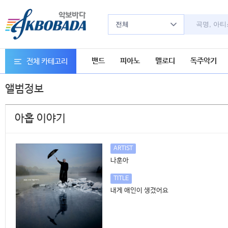
전체
밴드
피아노
멜로디
독주악기
전체 카테고리
앨범정보
아홉 이야기
ARTIST
나훈아
TITLE
내게 애인이 생겼어요