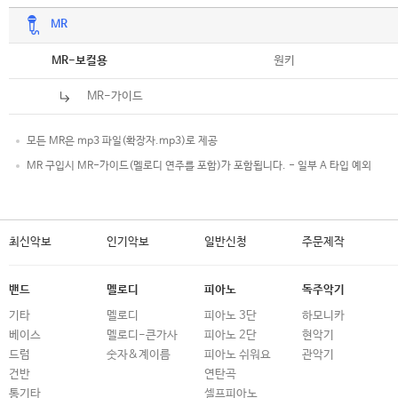
MR
악보
원키
MR-보컬용
MR-가이드
모든 MR은 mp3 파일(확장자.mp3)로 제공
MR 구입시 MR-가이드(멜로디 연주를 포함)가 포함됩니다. - 일부 A 타입 예외
최신악보
인기악보
일반신청
주문제작
밴드
멜로디
피아노
독주악기
기타
멜로디
피아노 3단
하모니카
베이스
멜로디-큰가사
피아노 2단
현악기
드럼
숫자&계이름
피아노 쉬워요
관악기
건반
연탄곡
통기타
셀프피아노