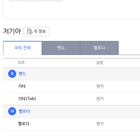
저기야
곡 정보
파트 전체
밴드
멜로디
파트
설명
B
밴드
악보
원키
기타
악보
원키
기타(Tab)
M
멜로디
악보
원키
멜로디