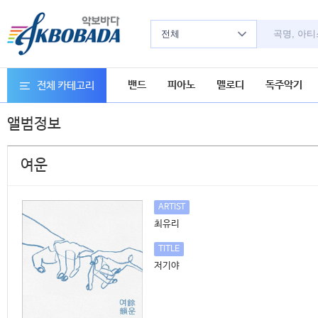
전체
밴드
피아노
멜로디
독주악기
전체 카테고리
앨범정보
여운
ARTIST
최유리
TITLE
저기야