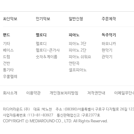
최신악보
인기악보
일반신청
주문제작
밴드
멜로디
피아노
독주악기
기타
멜로디
피아노 3단
하모니카
베이스
멜로디-큰가사
피아노 2단
현악기
드럼
숫자&계이름
피아노 쉬워요
관악기
건반
연탄곡
통기타
셀프피아노
우쿨렐레
회사소개
이용약관
개인정보처리방침
저작권안내
이메일무단
미디어라운드 (주)
대표 :
박노찬
주소 :
(08390)서울특별시 구로구 디지털로 26길 12
사업자등록번호 :
113-81-83927
통신판매업신고 :
구로2377호
COPYRIGHT © MEDIAROUND CO., LTD. All Rights Reserved.