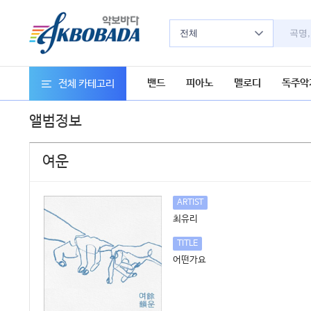
전체
밴드
피아노
멜로디
독주악
전체 카테고리
앨범정보
여운
ARTIST
최유리
TITLE
어떤가요