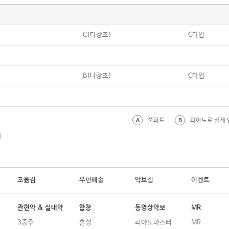
C(다장조)
C타입
B(나장조)
C타입
풀파트
피아노로 실제 
A
B
외
조옮김
우편배송
악보집
이벤트
관현악 & 실내악
합창
동영상악보
MR
3중주
혼성
피아노마스터
MR