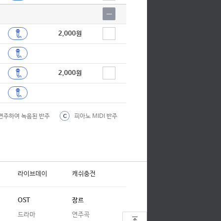
2,000원
2,000원
연주하여 녹음된 반주
피아노 MIDI 반주
C
라이브데이
캐쉬충전
OST
장르
드라마
연주곡