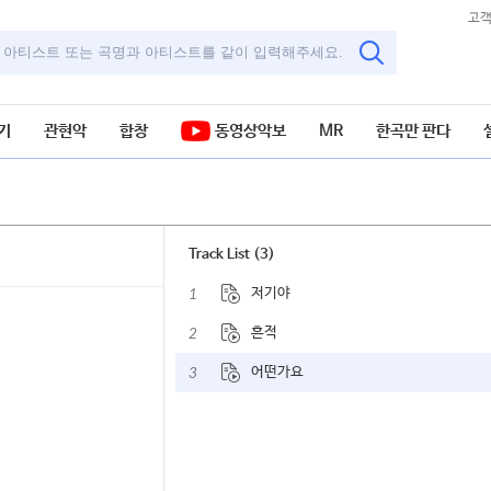
고
기
관현악
합창
동영상악보
MR
한곡만 판다
Track List (3)
1
저기야
2
흔적
3
어떤가요