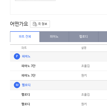
어떤가요
곡 정보
파트 전체
피아노
멜로디
파트
설명
P
피아노
악보
조옮김
피아노 3단
악보
원키
피아노 3단
M
멜로디
악보
조옮김
멜로디
악보
원키
멜로디