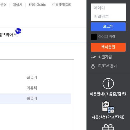
객센터
앱설치
ENG Guide
中文使用指南
로그인
셀프피아노
아이디 저장
캐쉬충전
회원가입
ID/PW 찾기
최유리
최유리
이용안내(조옮김/검색)
최유리
서류신청(학교/단체)