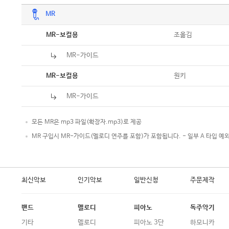
MR
악보
조옮김
MR-보컬용
MR-가이드
악보
원키
MR-보컬용
MR-가이드
모든 MR은 mp3 파일(확장자.mp3)로 제공
MR 구입시 MR-가이드(멜로디 연주를 포함)가 포함됩니다. - 일부 A 타입 예
최신악보
인기악보
일반신청
주문제작
밴드
멜로디
피아노
독주악기
기타
멜로디
피아노 3단
하모니카