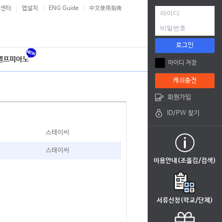
객센터
앱설치
ENG Guide
中文使用指南
로그인
셀프피아노
아이디 저장
캐쉬충전
회원가입
ID/PW 찾기
스테이씨
스테이씨
이용안내(조옮김/검색)
서류신청(학교/단체)