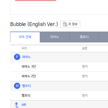
Bubble (English Ver.)
곡 정보
파트 전체
피아노
멜로디
파트
설명
P
피아노
악보
원키
피아노 3단
악보
원키
피아노 2단
M
멜로디
악보
원키
멜로디
MR