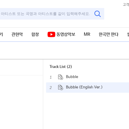
고
기
관현악
합창
동영상악보
MR
한곡만 판다
Track List (2)
1
Bubble
2
Bubble (English Ver.)