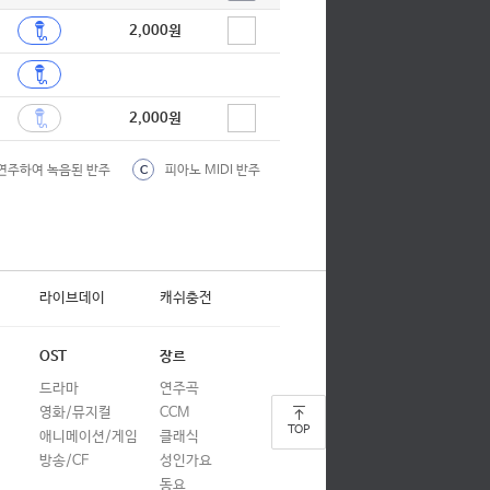
2,000원
2,000원
연주하여 녹음된 반주
피아노 MIDI 반주
C
라이브데이
캐쉬충전
OST
장르
드라마
연주곡
영화/뮤지컬
CCM
TOP
애니메이션/게임
클래식
방송/CF
성인가요
동요