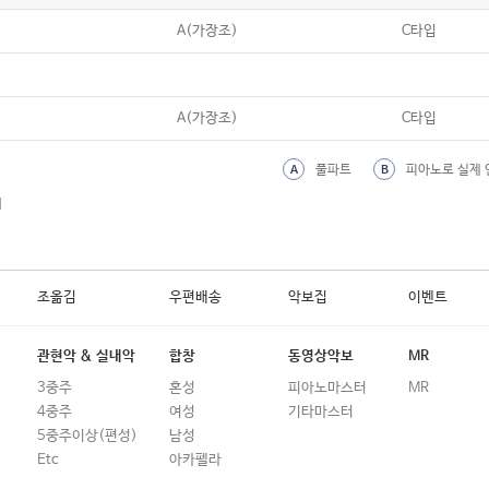
A(가장조)
C타입
A(가장조)
C타입
풀파트
피아노로 실제 
A
B
외
조옮김
우편배송
악보집
이벤트
관현악 & 실내악
합창
동영상악보
MR
3중주
혼성
피아노마스터
MR
4중주
여성
기타마스터
5중주이상(편성)
남성
Etc
아카펠라