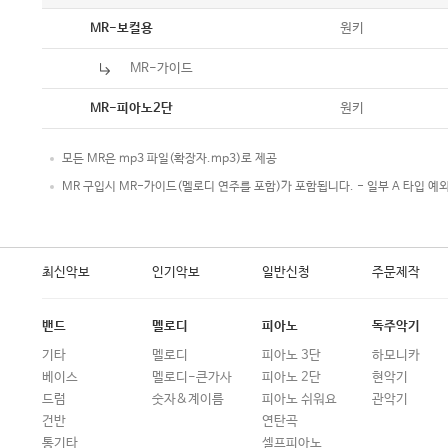
악보
원키
MR-보컬용
MR-가이드
악보
원키
MR-피아노2단
모든 MR은 mp3 파일(확장자.mp3)로 제공
MR 구입시 MR-가이드(멜로디 연주를 포함)가 포함됩니다. - 일부 A 타입 예
최신악보
인기악보
일반신청
주문제작
밴드
멜로디
피아노
독주악기
기타
멜로디
피아노 3단
하모니카
베이스
멜로디-큰가사
피아노 2단
현악기
드럼
숫자&계이름
피아노 쉬워요
관악기
건반
연탄곡
통기타
셀프피아노