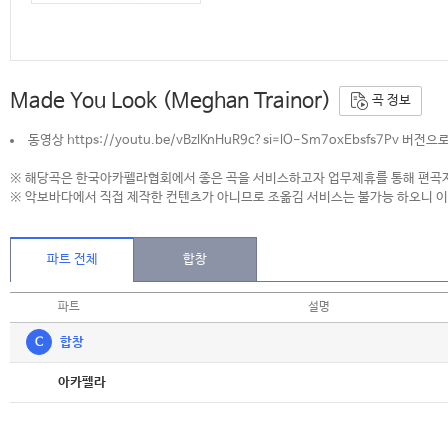
Made You Look (Meghan Trainor)
곡 정보
동영상 https://youtu.be/vBzlKnHuR9c?si=lO-Sm7oxEbsfs7Pv 버
※ 해당곡은 한국아카펠라협회에서 좋은 곡을 서비스하고자 업무제휴를 통해 편곡자
※ 악보바다에서 직접 제작한 컨텐츠가 아니므로 조옮김 서비스는 불가능 하오니 이
파트 전체
합창
파트
설명
C
합창
악보
아카펠라