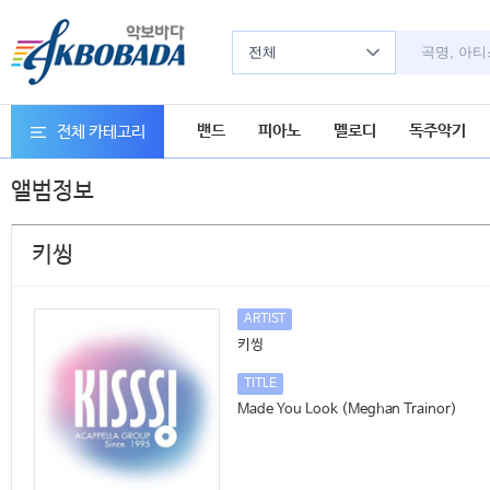
전체
밴드
피아노
멜로디
독주악기
전체 카테고리
앨범정보
키씽
ARTIST
키씽
TITLE
Made You Look (Meghan Trainor)