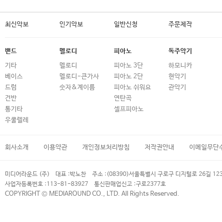
최신악보
인기악보
일반신청
주문제작
밴드
멜로디
피아노
독주악기
기타
멜로디
피아노 3단
하모니카
베이스
멜로디-큰가사
피아노 2단
현악기
드럼
숫자&계이름
피아노 쉬워요
관악기
건반
연탄곡
통기타
셀프피아노
우쿨렐레
회사소개
이용약관
개인정보처리방침
저작권안내
이메일무단
미디어라운드 (주)
대표 :
박노찬
주소 :
(08390)서울특별시 구로구 디지털로 26길 12
사업자등록번호 :
113-81-83927
통신판매업신고 :
구로2377호
COPYRIGHT © MEDIAROUND CO., LTD. All Rights Reserved.