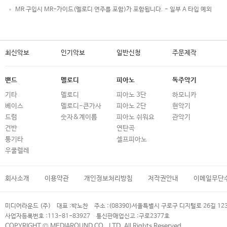
MR 구입시 MR-가이드(멜로디 연주를 포함)가 포함됩니다. - 일부 A 타입 예외
최신악보
인기악보
일반신청
주문제작
밴드
멜로디
피아노
독주악기
기타
멜로디
피아노 3단
하모니카
베이스
멜로디-큰가사
피아노 2단
현악기
드럼
숫자&계이름
피아노 쉬워요
관악기
건반
연탄곡
통기타
셀프피아노
우쿨렐레
회사소개
이용약관
개인정보처리방침
저작권안내
이메일무단
미디어라운드 (주)
대표 :
박노찬
주소 :
(08390)서울특별시 구로구 디지털로 26길 12
사업자등록번호 :
113-81-83927
통신판매업신고 :
구로2377호
COPYRIGHT © MEDIAROUND CO., LTD. All Rights Reserved.