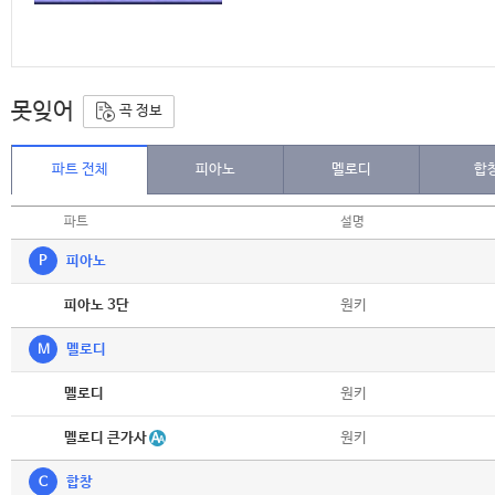
못잊어
곡 정보
파트 전체
피아노
멜로디
합
파트
설명
P
피아노
악보
원키
피아노 3단
M
멜로디
악보
원키
멜로디
악보
멜로디 큰가사
원키
C
합창