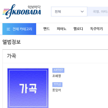
전체
밴드
피아노
멜로디
독주악기
전체 카테고리
앨범정보
가곡
ARTIST
조혜영
TITLE
못잊어