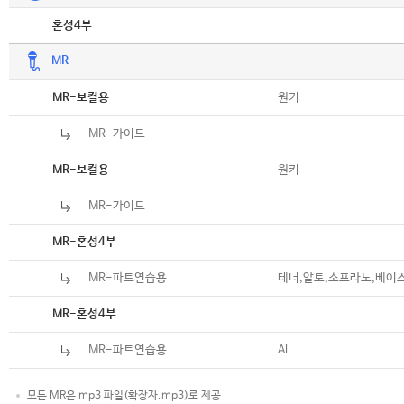
악보
혼성4부
MR
악보
원키
MR-보컬용
MR-가이드
악보
원키
MR-보컬용
MR-가이드
악보
MR-혼성4부
MR-파트연습용
테너,알토,소프라노,베이
악보
MR-혼성4부
MR-파트연습용
Al
모든 MR은 mp3 파일(확장자.mp3)로 제공