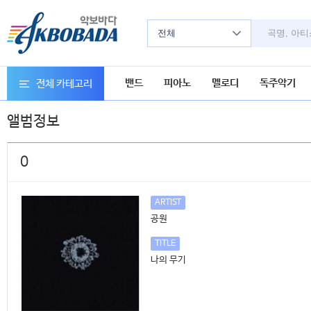
전체
밴드
피아노
멜로디
독주악기
전체 카테고리
앨범정보
0
ARTIST
공원
TITLE
나의 무기