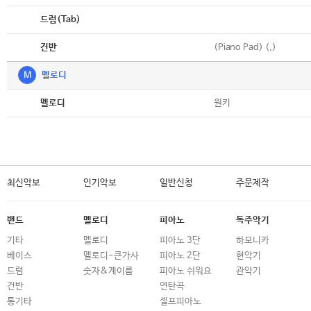
악보
드럼(Tab)
악보
(Piano Pad) (,)
건반
M
멜로디
악보
원키
멜로디
최신악보
인기악보
일반신청
주문제작
밴드
멜로디
피아노
독주악기
기타
멜로디
피아노 3단
하모니카
베이스
멜로디-큰가사
피아노 2단
현악기
드럼
숫자&계이름
피아노 쉬워요
관악기
건반
연탄곡
통기타
셀프피아노