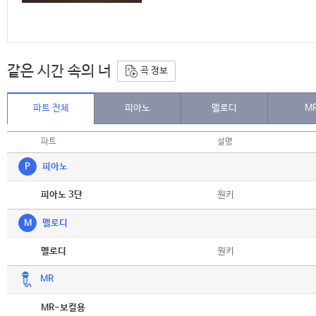
같은 시간 속의 너
곡 정보
파트 전체
피아노
멜로디
M
파트
설명
P
피아노
악보
원키
피아노 3단
M
멜로디
악보
원키
멜로디
MR
악보
MR-보컬용