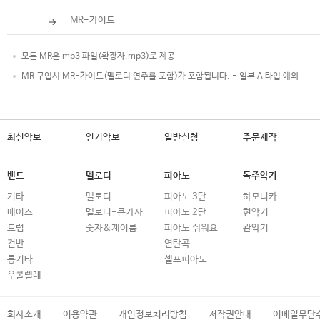
MR-가이드
모든 MR은 mp3 파일(확장자.mp3)로 제공
MR 구입시 MR-가이드(멜로디 연주를 포함)가 포함됩니다. - 일부 A 타입 예외
최신악보
인기악보
일반신청
주문제작
밴드
멜로디
피아노
독주악기
기타
멜로디
피아노 3단
하모니카
베이스
멜로디-큰가사
피아노 2단
현악기
드럼
숫자&계이름
피아노 쉬워요
관악기
건반
연탄곡
통기타
셀프피아노
우쿨렐레
회사소개
이용약관
개인정보처리방침
저작권안내
이메일무단