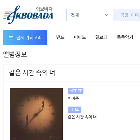
전체
밴드
피아노
멜로디
독주악기
전체 카테고리
앨범정보
같은 시간 속의 너
ARTIST
이예준
TITLE
같은 시간 속의 너