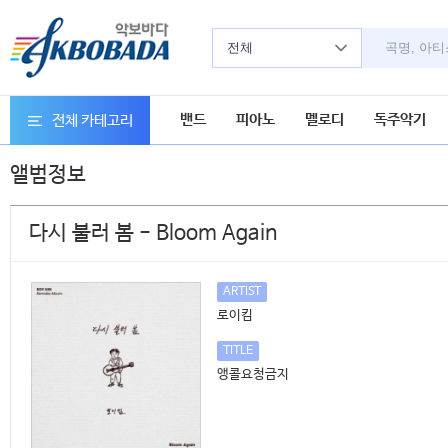
전체
밴드
피아노
멜로디
독주악기
전체 카테고리
앨범정보
다시 불러 봄 - Bloom Again
ARTIST
로이킴
TITLE
앵콜요청금지