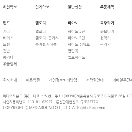
최신악보
인기악보
일반신청
주문제작
밴드
멜로디
피아노
독주악기
기타
멜로디
피아노 3단
하모니카
베이스
멜로디-큰가사
피아노 2단
현악기
드럼
숫자&계이름
피아노 쉬워요
관악기
건반
연탄곡
통기타
셀프피아노
우쿨렐레
회사소개
이용약관
개인정보처리방침
저작권안내
이메일무단
미디어라운드 (주)
대표 :
박노찬
주소 :
(08390)서울특별시 구로구 디지털로 26길 12
사업자등록번호 :
113-81-83927
통신판매업신고 :
구로2377호
COPYRIGHT © MEDIAROUND CO., LTD. All Rights Reserved.