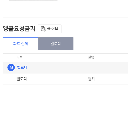
앵콜요청금지
곡 정보
파트 전체
멜로디
파트
설명
M
멜로디
악보
원키
멜로디