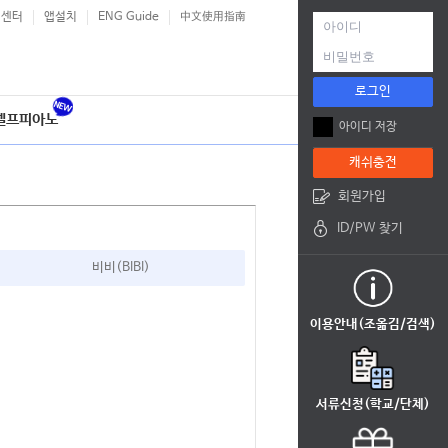
객센터
앱설치
ENG Guide
中文使用指南
로그인
셀프피아노
아이디 저장
캐쉬충전
회원가입
ID/PW 찾기
비비(BIBI)
이용안내(조옮김/검색)
서류신청(학교/단체)