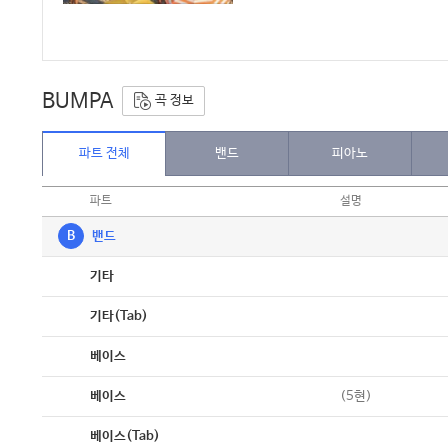
BUMPA
곡 정보
파트 전체
밴드
피아노
파트
설명
B
밴드
악보
기타
악보
기타(Tab)
악보
베이스
악보
(5현)
베이스
악보
베이스(Tab)