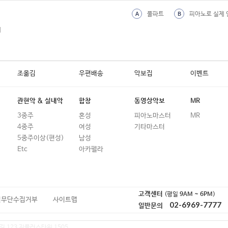
풀파트
피아노로 실제 
A
B
외
조옮김
우편배송
악보집
이벤트
관현악 & 실내악
합창
동영상악보
MR
3중주
혼성
피아노마스터
MR
4중주
여성
기타마스터
5중주이상(편성)
남성
Etc
아카펠라
고객센터
(평일
9AM ~ 6PM
)
일무단수집거부
사이트맵
02-6969-7777
일반문의
길 123 지플러스타워 1505