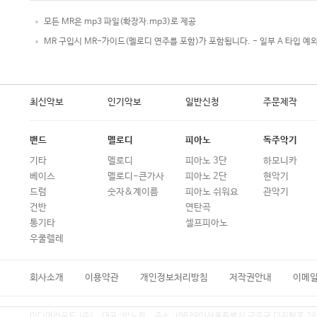
모든 MR은 mp3 파일(확장자.mp3)로 제공
MR 구입시 MR-가이드(멜로디 연주를 포함)가 포함됩니다. - 일부 A 타입 예
최신악보
인기악보
일반신청
주문제작
밴드
멜로디
피아노
독주악기
기타
멜로디
피아노 3단
하모니카
베이스
멜로디-큰가사
피아노 2단
현악기
드럼
숫자&계이름
피아노 쉬워요
관악기
건반
연탄곡
통기타
셀프피아노
우쿨렐레
회사소개
이용약관
개인정보처리방침
저작권안내
이메
미디어라운드 (주)
대표 :
박노찬
주소 :
(08390)서울특별시 구로구 디지털로 26