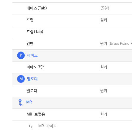
악보
(5현)
베이스(Tab)
악보
원키
드럼
악보
드럼(Tab)
악보
원키 (Brass Piano 
건반
P
피아노
악보
원키
피아노 3단
M
멜로디
악보
원키
멜로디
MR
악보
원키
MR-보컬용
MR-가이드