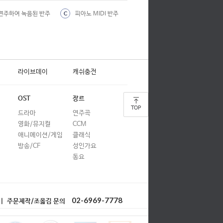
연주하여 녹음된 반주
피아노 MIDI 반주
C
라이브데이
캐쉬충전
OST
장르
TOP
드라마
연주곡
영화/뮤지컬
CCM
애니메이션/게임
클래식
방송/CF
성인가요
동요
02-6969-7778
| 주문제작/조옮김 문의