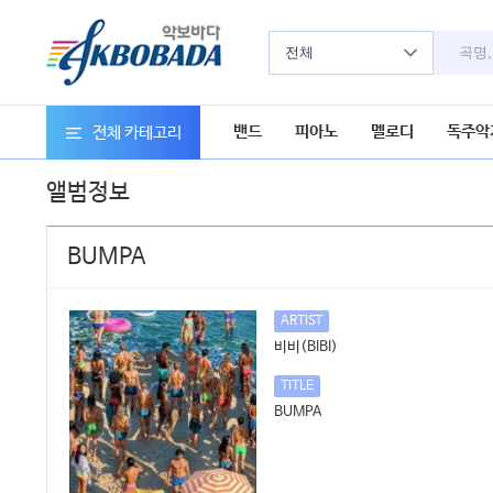
전체
밴드
피아노
멜로디
독주악
전체 카테고리
앨범정보
BUMPA
ARTIST
비비(BIBI)
TITLE
BUMPA