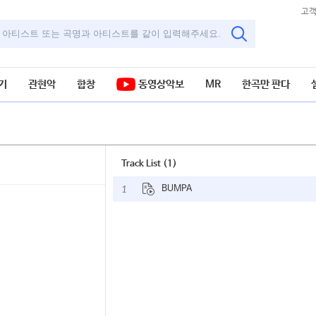
고
기
관현악
합창
동영상악보
MR
한곡만 판다
Track List (1)
1
BUMPA