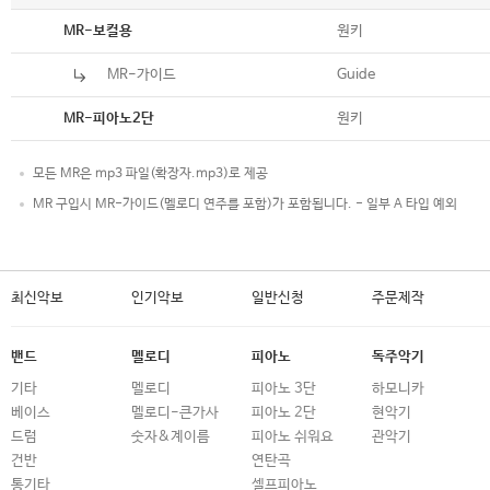
악보
원키
MR-보컬용
MR-가이드
Guide
악보
원키
MR-피아노2단
모든 MR은 mp3 파일(확장자.mp3)로 제공
MR 구입시 MR-가이드(멜로디 연주를 포함)가 포함됩니다. - 일부 A 타입 예외
최신악보
인기악보
일반신청
주문제작
밴드
멜로디
피아노
독주악기
기타
멜로디
피아노 3단
하모니카
베이스
멜로디-큰가사
피아노 2단
현악기
드럼
숫자&계이름
피아노 쉬워요
관악기
건반
연탄곡
통기타
셀프피아노