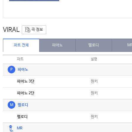
VIRAL
곡 정보
파트 전체
피아노
멜로디
M
파트
설명
P
피아노
악보
원키
피아노 3단
악보
원키
피아노 2단
M
멜로디
악보
원키
멜로디
MR