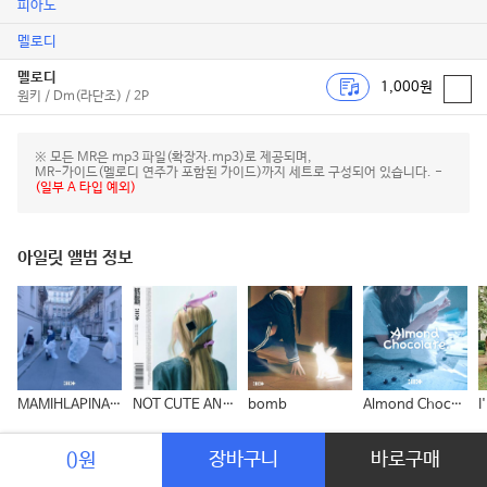
피아노
멜로디
멜로디
1,000원
원키 / Dm(라단조) / 2P
※ 모든 MR은 mp3 파일(확장자.mp3)로 제공되며,
MR-가이드(멜로디 연주가 포함된 가이드)까지 세트로 구성되어 있습니다. -
(일부 A 타입 예외)
아일릿 앨범 정보
MAMIHLAPINATAPAI
NOT CUTE ANYMORE
bomb
Almond Chocolate (Korean Ver.)
I
아일릿 다른 곡들
장바구니
바로구매
0원