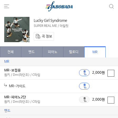
Lucky Girl Syndrome
SUPER REAL ME / 아일릿
곡 정보
전체
밴드
피아노
멜로디
MR
MR
MR-보컬용
2,000원
원키 / Dm(라단조) / C타입
MR-가이드
MR-피아노2단
2,000원
원키 / Dm(라단조) / C타입
밴드