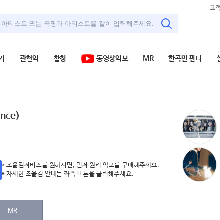
고
기
관현악
합창
동영상악보
MR
한곡만 판다
nce)
악보
* 조옮김서비스를 원하시면, 먼저 원키 악보를 구매해주세요.
* 자세한 조옮김 안내는 좌측 버튼을 클릭해주세요.
MR