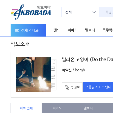
전체
밴드
피아노
멜로디
독주악
전체 카테고리
악보소개
빌려온 고양이 (Do the Da
/ bomb
아일릿
조옮김 서비스 안내
곡 정보
파트 전체
피아노
멜로디