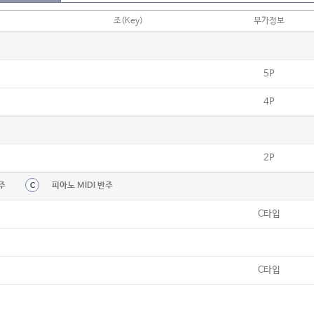
조(Key)
부가정보
5P
4P
2P
주
피아노 MIDI 반주
C
C타입
C타입