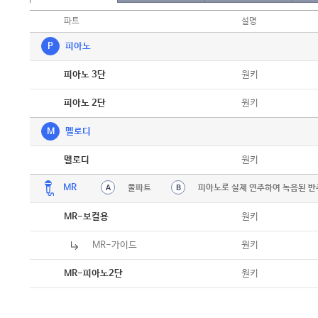
파트
설명
P
피아노
악보
원키
피아노 3단
악보
원키
피아노 2단
M
멜로디
악보
원키
멜로디
MR
풀파트
피아노로 실제 연주하여 녹음된 반
A
B
원키
MR-보컬용
MR-가이드
원키
원키
MR-피아노2단