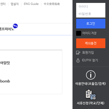
객센터
앱설치
ENG Guide
中文使用指南
로그인
셀프피아노
아이디 저장
캐쉬충전
회원가입
ID/PW 찾기
아일릿
bomb
이용안내(조옮김/검색)
서류신청(학교/단체)