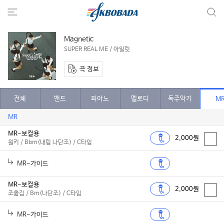
Magnetic
SUPER REAL ME / 아일릿
곡 정보
전체
밴드
피아노
멜로디
독주악기
M
MR
MR-보컬용
2,000원
원키 / Bbm(내림 나단조) / C타입
MR-가이드
MR-보컬용
2,000원
조옮김 / Bm(나단조) / C타입
MR-가이드