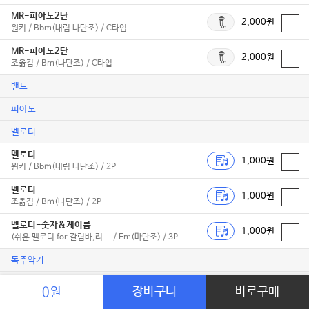
MR-피아노2단
2,000원
원키 / Bbm(내림 나단조) / C타입
MR-피아노2단
2,000원
조옮김 / Bm(나단조) / C타입
밴드
피아노
멜로디
멜로디
1,000원
원키 / Bbm(내림 나단조) / 2P
멜로디
1,000원
조옮김 / Bm(나단조) / 2P
멜로디-숫자&계이름
1,000원
(쉬운 멜로디 for 칼림바,리... / Em(마단조) / 3P
독주악기
동영상
장바구니
바로구매
0원