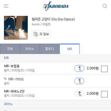
빌려온 고양이 (Do the Dance)
bomb / 아일릿
곡 정보
전체
피아노
멜로디
MR
MR
MR-보컬용
2,000원
원키 / E(마장조) / C타입
MR-가이드
원키
MR-피아노2단
2,000원
원키 / E(마장조) / C타입
피아노