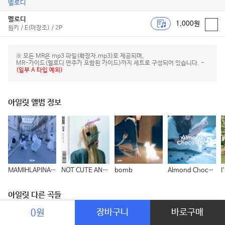
멜로디
멜로디
1,000원
원키 / E(마장조) / 2P
※ 모든 MR은 mp3 파일(확장자.mp3)로 제공되며,
MR-가이드(멜로디 연주가 포함된 가이드)까지 세트로 구성되어 있습니다. -
(일부 A 타입 예외)
아일릿 앨범 정보
MAMIHLAPINATAPAI
NOT CUTE ANYMORE
bomb
Almond Chocolate (Korean Ver.)
I
아일릿 다른 곡들
장바구니
바로구매
0원
It's Me
아일릿