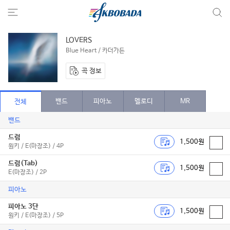
LOVERS
Blue Heart / 카더가든
곡 정보
밴드
피아노
멜로디
MR
전체
밴드
드럼
1,500원
원키 / E(마장조) / 4P
드럼(Tab)
1,500원
E(마장조) / 2P
피아노
피아노 3단
1,500원
원키 / E(마장조) / 5P