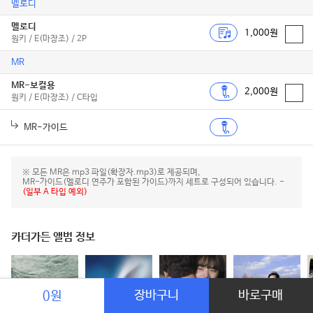
멜로디
멜로디
1,000원
원키 / E(마장조) / 2P
MR
MR-보컬용
2,000원
원키 / E(마장조) / C타입
MR-가이드
※ 모든 MR은 mp3 파일(확장자.mp3)로 제공되며,
MR-가이드(멜로디 연주가 포함된 가이드)까지 세트로 구성되어 있습니다. -
(일부 A 타입 예외)
카더가든 앨범 정보
장바구니
바로구매
0원