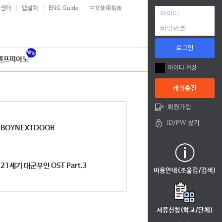
객센터
앱설치
ENG Guide
中文使用指南
로그인
셀프피아노
아이디 저장
캐쉬충전
회원가입
ID/PW 찾기
BOYNEXTDOOR
21세기 대군부인 OST Part.3
이용안내(조옮김/검색)
서류신청(학교/단체)