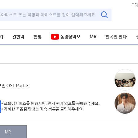
고
기
관현악
합창
동영상악보
MR
한곡만 판다
 OST Part.3
* 조옮김서비스를 원하시면, 먼저 원키 악보를 구매해주세요.
* 자세한 조옮김 안내는 좌측 버튼을 클릭해주세요.
MR