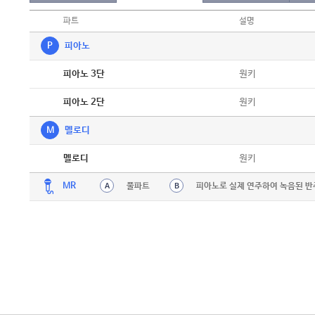
파트
설명
P
피아노
악보
원키
피아노 3단
악보
원키
피아노 2단
M
멜로디
악보
원키
멜로디
MR
풀파트
피아노로 실제 연주하여 녹음된 반
A
B