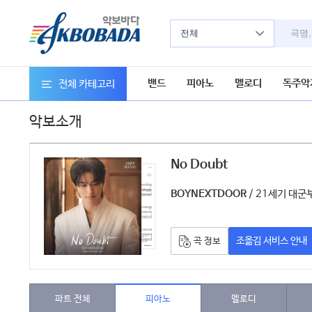
전체
밴드
피아노
멜로디
독주악
전체 카테고리
악보소개
No Doubt
악보
/ 21세기 대군부인
BOYNEXTDOOR
조옮김 서비스 안내
곡 정보
파트 전체
피아노
멜로디