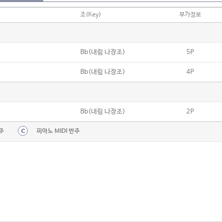
조(Key)
부가정보
Bb(내림 나장조)
5P
Bb(내림 나장조)
4P
Bb(내림 나장조)
2P
주
피아노 MIDI 반주
C