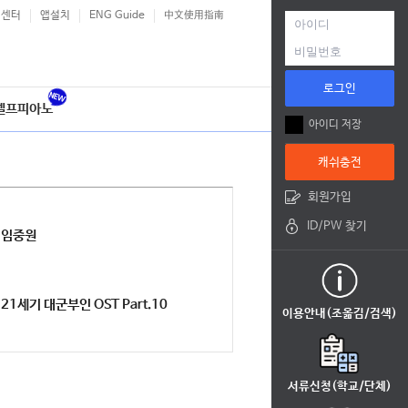
객센터
앱설치
ENG Guide
中文使用指南
로그인
셀프피아노
아이디 저장
캐쉬충전
회원가입
ID/PW 찾기
임중원
21세기 대군부인 OST Part.10
이용안내(조옮김/검색)
서류신청(학교/단체)