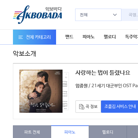
전체
밴드
피아노
멜로디
독주악
전체 카테고리
악보소개
사랑하는 법이 틀렸나요
악
/ 21세기 대군부인 OST Par
임중원
조옮김 서비스 안내
곡 정보
파트 전체
피아노
멜로디