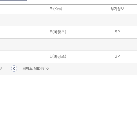
조(Key)
부가정보
E(마장조)
5P
E(마장조)
2P
주
피아노 MIDI 반주
C