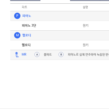
파트
설명
P
피아노
악보
원키
피아노 3단
M
멜로디
악보
원키
멜로디
MR
풀파트
피아노로 실제 연주하여 녹음된 반
A
B